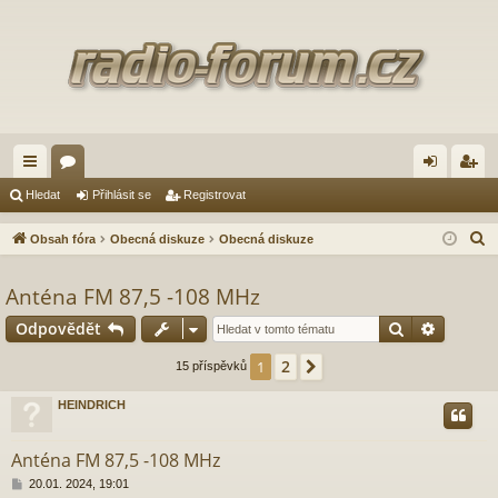
yc
ór
řih
eg
Hledat
Přihlásit se
Registrovat
hl
a
lá
ist
H
Obsah fóra
Obecná diskuze
Obecná diskuze
é
sit
ro
l
e
Anténa FM 87,5 -108 MHz
od
se
va
d
Hledat
Pokroči
Odpovědět
ka
t
a
zy
t
2
1
Další
15 příspěvků
HEINDRICH
Anténa FM 87,5 -108 MHz
P
20.01. 2024, 19:01