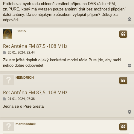
ř
Potřeboval bych radu ohledně zesílení příjmu na DAB rádiu +FM,
í
zn.PURE, který má vytazen pouze anténní drát bez možnosti připojení
s
p
další antény. Dá se nějakým způsobem vylepšit příjem? Děkuji za
ě
odpovědi.
v
e
Jan55
k
r
Re: Anténa FM 87,5 -108 MHz
P
20.01. 2024, 22:44
ř
Zkuste ještě doplnit o jaký konkrétní model rádia Pure jde, aby mohl
í
někdo dobře odpovědět.
s
p
ě
HEINDRICH
v
e
r
k
Re: Anténa FM 87,5 -108 MHz
P
21.01. 2024, 07:36
ř
Jedná se o Pure Siesta
í
s
p
ě
martinbobek
v
e
r