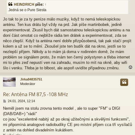
í
HEINDRICH
píše:
↑
s
Jedná se o Pure Siesta
p
ě
Jo tak to je za ty peníze málo muziky, když to nemá teleskopickou
v
e
anténu. Ten kus drátu byl vždy na prd. Jak píše martinbobek, jedině
k
experimentovat. Zkusil bych dát samostatnou teleskopickou anténu a na
doní část omotat co nejblíže rádia ten drátek a experimentovat, zda se
něco zlepší. Když ta anténa není dobře přizpůsobená, tak pak stačí projít
kolem a už se to mění. Zkoušel jste ten budík dát na okno, jestli se to
nezlepší příjem. Někdy a to mám já doma v rodinném domě, že mám
problém se signálem proto, že mám ten černý polystyren a třeba internet
mi to přes zeď nepustí ven na zahradu, musím to mít na okně, aby wifi
šlo i venku. Třeba je to blbost, ale aspoň uvidíte případnou změnu.
Jirka84835751
Moderátor
r
Re: Anténa FM 87,5 -108 MHz
P
24.01. 2024, 12:14
ř
Neměl jsem na stolu zrovna tento model , ale to super "FM" u DIGI
í
(DAB/DAB+) "rádií"
s
p
co jsou "excelentně nabitý až po okraj užitečnými a skvělými funkcemi",
ě
mi připomíná analogové radiobudíky CE pro místní příjem cca tří vysílačů
v
z antén na dohled divadelním kukátkem.
e