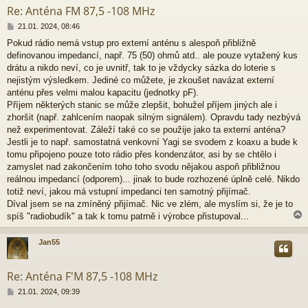
k
Re: Anténa FM 87,5 -108 MHz
P
21.01. 2024, 08:46
ř
Pokud rádio nemá vstup pro externí anténu s alespoň přibližně
í
definovanou impedancí, např. 75 (50) ohmů atd.. ale pouze vytažený kus
s
p
drátu a nikdo neví, co je uvnitř, tak to je vždycky sázka do loterie s
ě
nejistým výsledkem. Jediné co můžete, je zkoušet navázat externí
v
anténu přes velmi malou kapacitu (jednotky pF).
e
Příjem některých stanic se může zlepšit, bohužel příjem jiných ale i
k
zhoršit (např. zahlcením naopak silným signálem). Opravdu tady nezbývá
než experimentovat. Záleží také co se použije jako ta externí anténa?
Jestli je to např. samostatná venkovní Yagi se svodem z koaxu a bude k
tomu připojeno pouze toto rádio přes kondenzátor, asi by se chtělo i
zamyslet nad zakončením toho toho svodu nějakou aspoň přibližnou
reálnou impedancí (odporem)... jinak to bude rozhozené úplně celé. Nikdo
totiž neví, jakou má vstupní impedanci ten samotný přijímač.
Díval jsem se na zmíněný přijímač. Nic ve zlém, ale myslím si, že je to
spíš "radiobudík" a tak k tomu patrně i výrobce přistupoval...
Jan55
r
Re: Anténa F'M 87,5 -108 MHz
P
21.01. 2024, 09:39
ř