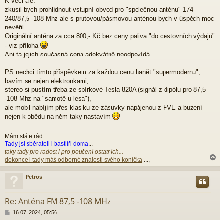
K věci ale:
k
zkusil bych prohlídnout vstupní obvod pro "společnou anténu" 174-
240/87,5 -108 Mhz ale s prutovou/pásmovou anténou bych v úspěch moc
nevěřil.
Originální anténa za cca 800,- Kč bez ceny paliva "do cestovních výdajů"
- viz příloha
Ani ta jejich současná cena adekvátně neodpovídá...
PS nechci tímto příspěvkem za každou cenu hanět "supermodernu",
bavím se nejen elektronkami,
stereo si pustím třeba ze sbírkové Tesla 820A (signál z dipólu pro 87,5
-108 Mhz na "samotě u lesa"),
ale mobil nabíjím přes klasiku ze zásuvky napájenou z FVE a buzení
nejen k obědu na něm taky nastavím
Mám stále rád:
Tady jsi sběrateli i bastlíři doma
...
taky tady pro radost i pro poučení ostatních...
dokonce i tady máš odborné znalosti svého koníčka
...,
Petros
r
Re: Anténa FM 87,5 -108 MHz
P
16.07. 2024, 05:56
ř