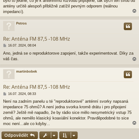
bylo to jediné, co je k anténnímu rozvodu připojené, tak bych ten svod od
antény určitě alespoň přibližně zatížil pevným odporem (reálnou
impedancí).
Petros
r
Re: Anténa FM 87,5 -108 MHz
P
16.07. 2024, 08:04
ř
Ano, jedná se o reproduktorove zapojení, takže experimentovat. Díky za
í
váš čas.
s
p
ě
martinbobek
v
e
r
k
Re: Anténa FM 87,5 -108 MHz
P
16.07. 2024, 08:33
ř
Není na zadním panelu u té "reproduktorové" anténní svorky napsaná
í
impedance 75 ohmů? A není jedna svorka kromě drátu i pro připojení
s
p
země? Ještě mě napadlo, že by rádio sice mělo nesymetrický vstup 75
ě
ohmů, ale nemělo klasický koaxiální konektor. Pravděpodobné to sice
v
moc není...ale co kdyby...
e
k
Odpovědět