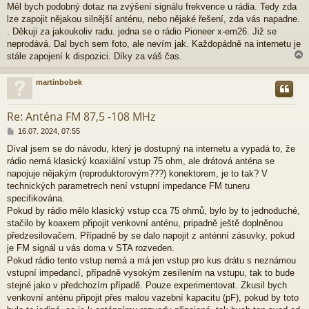
Měl bych podobný dotaz na zvýšení signálu frekvence u rádia. Tedy zda
í
lze zapojit nějakou silnější anténu, nebo nějaké řešení, zda vás napadne.
s
p
. Děkuji za jakoukoliv radu. jedna se o rádio Pioneer x-em26. Již se
ě
neprodává. Dal bych sem foto, ale nevím jak. Každopádně na internetu je
v
stále zapojení k dispozici. Díky za váš čas.
e
k
martinbobek
r
Re: Anténa FM 87,5 -108 MHz
P
16.07. 2024, 07:55
ř
Díval jsem se do návodu, který je dostupný na internetu a vypadá to, že
í
rádio nemá klasický koaxiální vstup 75 ohm, ale drátová anténa se
s
p
napojuje nějakým (reproduktorovým???) konektorem, je to tak? V
ě
technických parametrech není vstupní impedance FM tuneru
v
specifikována.
e
Pokud by rádio mělo klasický vstup cca 75 ohmů, bylo by to jednoduché,
k
stačilo by koaxem připojit venkovní anténu, pripadně ještě doplněnou
předzesilovačem. Případně by se dalo napojit z anténní zásuvky, pokud
je FM signál u vás doma v STA rozveden.
Pokud rádio tento vstup nemá a má jen vstup pro kus drátu s neznámou
vstupní impedancí, případně vysokým zesílením na vstupu, tak to bude
stejné jako v předchozím případě. Pouze experimentovat. Zkusil bych
venkovní anténu připojit přes malou vazební kapacitu (pF), pokud by toto