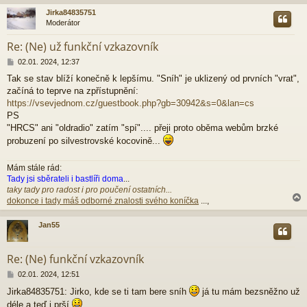
ě
Jirka84835751
v
Moderátor
e
r
k
Re: (Ne) už funkční vzkazovník
P
02.01. 2024, 12:37
ř
Tak se stav blíží konečně k lepšímu. "Sníh" je uklizený od prvních "vrat",
í
začíná to teprve na zpřístupnění:
s
p
https://vsevjednom.cz/guestbook.php?gb=30942&s=0&lan=cs
ě
PS
v
"HRCS" ani "oldradio" zatím "spí".... přeji proto oběma webům brzké
e
probuzení po silvestrovské kocovině...
k
Mám stále rád:
Tady jsi sběrateli i bastlíři doma
...
taky tady pro radost i pro poučení ostatních...
dokonce i tady máš odborné znalosti svého koníčka
...,
Jan55
r
Re: (Ne) funkční vzkazovník
P
02.01. 2024, 12:51
ř
Jirka84835751: Jirko, kde se ti tam bere sníh
já tu mám bezsněžno už
í
déle a teď i prší
s