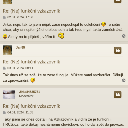
r
Re: (Ne) funkční vzkazovník
P
02.01. 2024, 17:50
ř
Jirko, nojo, tak to jsem nějak zase nepochopil to odlehčení
To rádio
í
chce, aby si nepřemýšlel o blbostech a tak tvou mysl takto zaměstnává.
s
p
Ale ty na to přijdeš , věřím ti.
ě
v
e
Jan55
k
r
Re: (Ne) funkční vzkazovník
P
03.01. 2024, 08:11
ř
Tak dnes už se zdá, že to zase funguje. Můžete sami vyzkoušet. Děkuji
í
za zprovoznění.
s
p
ě
Jirka84835751
v
Moderátor
e
r
k
Re: (Ne) funkční vzkazovník
P
04.01. 2024, 11:35
ř
Taky jsem se dnes dostal i na Vzkazovník a vidím že je funkční i
í
HRCS.cz, také děkuji neznámému človíčkovi, co ho dal zpět do provozu.
s