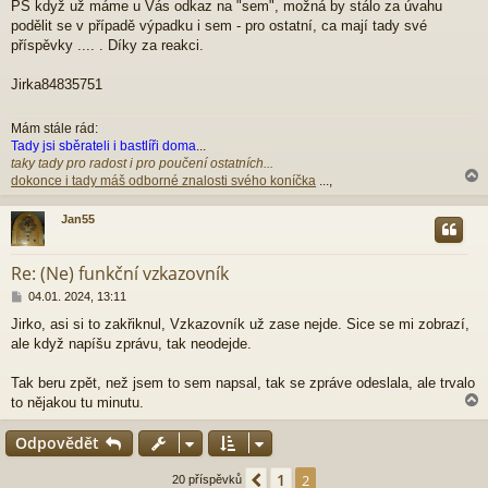
p
PS když už máme u Vás odkaz na "sem", možná by stálo za úvahu
ě
podělit se v případě výpadku i sem - pro ostatní, ca mají tady své
v
příspěvky .... . Díky za reakci.
e
k
Jirka84835751
Mám stále rád:
Tady jsi sběrateli i bastlíři doma
...
taky tady pro radost i pro poučení ostatních...
dokonce i tady máš odborné znalosti svého koníčka
...,
Jan55
r
Re: (Ne) funkční vzkazovník
P
04.01. 2024, 13:11
ř
Jirko, asi si to zakřiknul, Vzkazovník už zase nejde. Sice se mi zobrazí,
í
ale když napíšu zprávu, tak neodejde.
s
p
ě
Tak beru zpět, než jsem to sem napsal, tak se zpráve odeslala, ale trvalo
v
to nějakou tu minutu.
e
k
Odpovědět
r
1
Předchozí
2
20 příspěvků