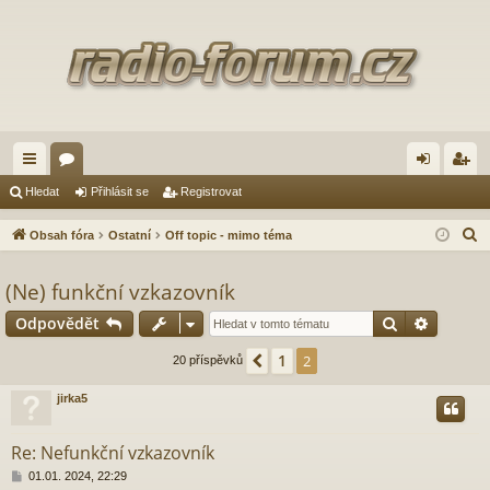
yc
ór
řih
eg
Hledat
Přihlásit se
Registrovat
hl
a
lá
ist
H
Obsah fóra
Ostatní
Off topic - mimo téma
é
sit
ro
l
e
(Ne) funkční vzkazovník
od
se
va
d
Hledat
Pokroči
Odpovědět
ka
t
a
zy
t
1
Předchozí
2
20 příspěvků
jirka5
Re: Nefunkční vzkazovník
P
01.01. 2024, 22:29