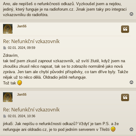
ř
Ano, ale nepíšeš o nefunkčnosti odkazů. Vyzkoušel jsem a nejdou,
í
jediný, který funguje je na radioforum.cz. Jinak jsem taky pro integraci
s
p
vzkazovníku do radiofóra.
ě
v
Jan55
e
k
r
Re: Nefunkční vzkazovník
P
02.01. 2024, 09:59
ř
Zdravím,
í
tak teď jsem zkusil zapnout vzkazovník, už svítí žlutě, když jsem na
s
p
zkoušku zkusil něco napsat, tak se to zobrazilo normálně jako nová
ě
zpráva. Jen tam ale chybí původní příspěvky, co tam dříve byly. Takže
v
nějak už to něco dělá. Oldradio ještě nefunguje.
e
Tož tak
k
Jan55
r
Re: Nefunkční vzkazovník
P
02.01. 2024, 10:36
ř
jirka5: Jak nepíšu o nefunkčnosti odkazů? Vždyť je tam P.S. a že
í
nefunguje ani oldradio.cz, je to pod jedním serverem v Třešti
s
p