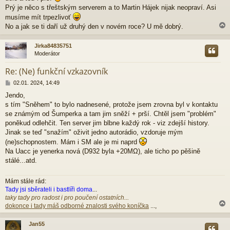
p
Prý je něco s třeštským serverem a to Martin Hájek nijak neopraví. Asi
ě
musíme mít trpezlivoť
v
No a jak se ti daří už druhý den v novém roce? U mě dobrý.
e
k
Jirka84835751
Moderátor
r
Re: (Ne) funkční vzkazovník
P
02.01. 2024, 14:49
ř
Jendo,
í
s tím "Sněhem" to bylo nadnesené, protože jsem zrovna byl v kontaktu
s
p
se známým od Šumperka a tam jim sněží + prší. Chtěl jsem "problém"
ě
poněkud odlehčit. Ten server jim blbne každý rok - viz zdejší history.
v
Jinak se teď "snažím" oživit jedno autorádio, vzdoruje mým
e
(ne)schopnostem. Mám i SM ale je mi naprd
k
Na Uacc je yenerka nová (D932 byla +20MΩ), ale ticho po pěšině
stálé...atd.
Mám stále rád:
Tady jsi sběrateli i bastlíři doma
...
taky tady pro radost i pro poučení ostatních...
dokonce i tady máš odborné znalosti svého koníčka
...,
Jan55