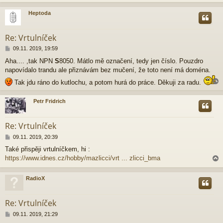
Heptoda
r
Re: Vrtulníček
P
09.11. 2019, 19:59
ř
Aha.... ,tak NPN
S
8050. Mátlo mě označení, tedy jen číslo. Pouzdro
í
napovídalo trandu ale přiznávám bez mučení, že toto není má doména.
s
p
Tak jdu ráno do kutlochu, a potom hurá do práce. Děkuji za radu.
ě
v
e
Petr Fridrich
k
r
Re: Vrtulníček
P
09.11. 2019, 20:39
ř
Také přispěji vrtulníčkem, hi :
í
https://www.idnes.cz/hobby/mazlicci/vrt ... zlicci_bma
s
p
ě
RadioX
v
e
r
k
Re: Vrtulníček
P
09.11. 2019, 21:29
ř