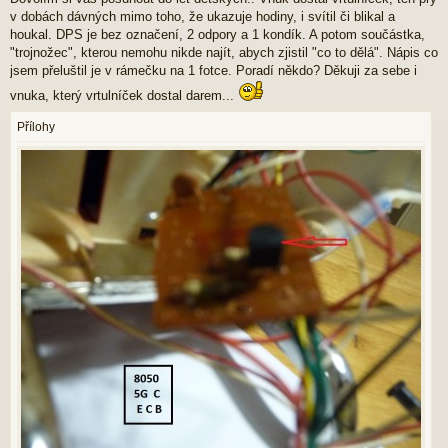
í
v dobách dávných mimo toho, že ukazuje hodiny, i svítil či blikal a
s
p
houkal. DPS je bez označení, 2 odpory a 1 kondík. A potom součástka,
ě
"trojnožec", kterou nemohu nikde najít, abych zjistil "co to dělá". Nápis co
v
jsem přeluštil je v rámečku na 1 fotce. Poradí někdo? Děkuji za sebe i
e
k
vnuka, který vrtulníček dostal darem...
Přílohy