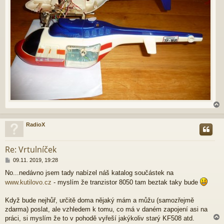
RadioX
r
Re: Vrtulníček
P
09.11. 2019, 19:28
ř
No...nedávno jsem tady nabízel náš katalog součástek na
í
www.kutilovo.cz
- myslím že tranzistor 8050 tam beztak taky bude
s
p
ě
Když bude nejhůř, určitě doma nějaký mám a můžu (samozřejmě
v
zdarma) poslat, ale vzhledem k tomu, co má v daném zapojení asi na
e
práci, si myslím že to v pohodě vyřeší jakýkoliv starý KF508 atd.
k