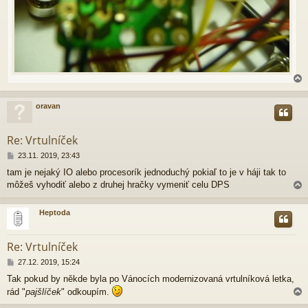
oravan
r
Re: Vrtulníček
P
23.11. 2019, 23:43
ř
tam je nejaký IO alebo procesorík jednoduchý pokiaľ to je v háji tak to
í
môžeš vyhodiť alebo z druhej hračky vymeniť celu DPS
s
p
ě
Heptoda
v
e
r
k
Re: Vrtulníček
P
27.12. 2019, 15:24
ř
Tak pokud by někde byla po Vánocích modernizovaná vrtulníková letka,
í
rád "
pajšlíček
" odkoupím.
s
p