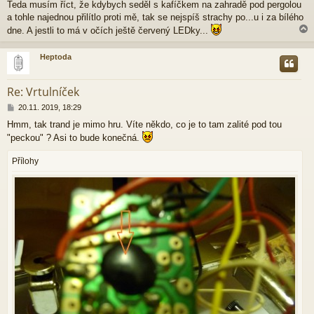
Teda musím říct, že kdybych seděl s kafíčkem na zahradě pod pergolou
í
a tohle najednou přilítlo proti mě, tak se nejspíš strachy po...u i za bílého
s
p
dne. A jestli to má v očích ještě červený LEDky...
ě
v
Heptoda
e
k
r
Re: Vrtulníček
P
20.11. 2019, 18:29
ř
Hmm, tak trand je mimo hru. Víte někdo, co je to tam zalité pod tou
í
"peckou" ? Asi to bude konečná.
s
p
ě
Přílohy
v
e
k