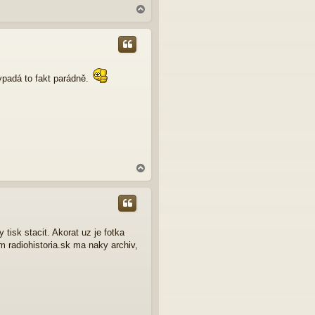
N
a
h
o
r
u
vypadá to fakt parádně.
N
a
h
o
r
u
tisk stacit. Akorat uz je fotka
 radiohistoria.sk ma naky archiv,