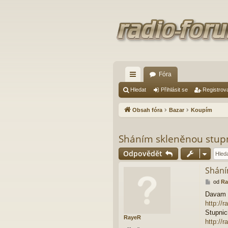
Fóra
yc
Hledat
Přihlásit se
Registrov
hl
Obsah fóra
Bazar
Koupím
é
od
Sháním skleněnou stup
ka
Odpovědět
zy
Shání
P
od
Ra
ř
Davam d
í
http://
s
p
Stupnic
RayeR
ě
http://
v