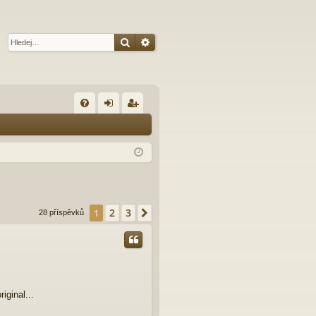
Hledat
Pokročilé hledání
R
FA
řih
eg
Q
lá
ist
sit
ro
se
va
t
2
3
1
Další
28 příspěvků
iginal...