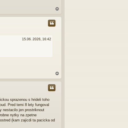
N
a
h
o
r
u
15.06. 2026, 16:42
N
a
h
o
r
u
ickou sprazenou s hrideli toho
oud. Pred temi 8 lety fungoval
y nestacilo jen prostriknout
robne nytky na zpetne
stred (kam zajicdi ta pacicka od