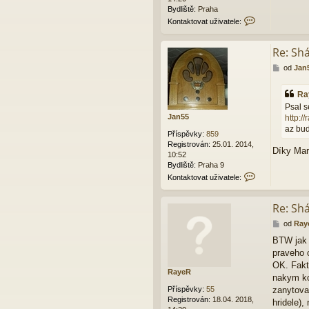
v
Bydliště:
Praha
a
K
t
Kontaktovat uživatele:
o
e
n
l
Re: Sh
t
e
a
J
P
od
Jan
k
a
ř
t
n
í
o
5
Ra
s
v
5
Psal s
p
a
Jan55
http:/
ě
t
az bud
v
u
Příspěvky:
859
e
ž
Registrován:
25.01. 2014,
k
Díky Mar
i
10:52
v
Bydliště:
Praha 9
a
K
Kontaktovat uživatele:
t
o
e
n
l
Re: Sh
t
e
a
P
od
Ray
R
k
ř
a
t
BTW jak j
í
y
o
praveho 
s
e
v
p
OK. Fakt 
R
a
RayeR
ě
nakym ko
t
v
u
Příspěvky:
55
zanytova
e
ž
Registrován:
18.04. 2018,
hridele),
k