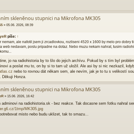
áním skleněnou stupnici na Mikrofona MK305
55
»
05.06. 2026, 08:39
yeR
píše:
↑
 nemam, ale nafotil jsem ji zrcadlovkou, rozliseni 4520 x 1600 by melo pro dobry tisk 
 na web nedavam, poslu pripadne na dotaz. Nebo muzu nekam nahrat, tusim radiohi
komu...
ine, jo na radiohistoria by to šlo do jejich archívu. Pokud by s tím byl prob
novi a poslat mu to, on by si to tam už uložil. Ale asi by si nic nezkazil, kdy
tlas.cz
nebo to rovnou dát někam sem, ale nevím, jak je to tu s velikostí so
. Děkuji Honza.
áním skleněnou stupnici na Mikrofona MK305
eR
»
15.06. 2026, 16:42
 adminovi na radiohistoria.sk - bez reakce. Tak docasne sem fotku nahral se
ayer.g6.cz/1tmp/MK305.jpg
potrebovat misto nebo budu uklizet, tak to smazu...