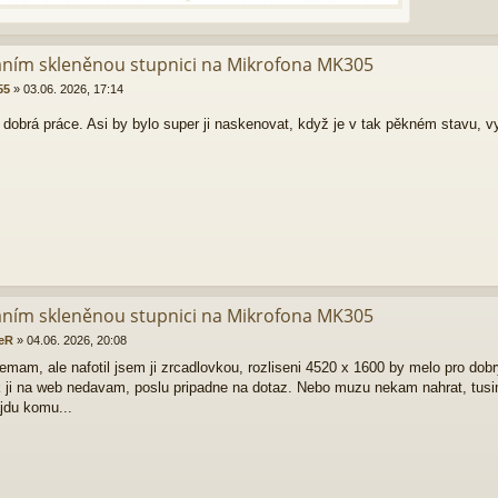
áním skleněnou stupnici na Mikrofona MK305
55
»
03.06. 2026, 17:14
, dobrá práce. Asi by bylo super ji naskenovat, když je v tak pěkném stavu, 
áním skleněnou stupnici na Mikrofona MK305
eR
»
04.06. 2026, 20:08
mam, ale nafotil jsem ji zrcadlovkou, rozliseni 4520 x 1600 by melo pro dobry 
ak ji na web nedavam, poslu pripadne na dotaz. Nebo muzu nekam nahrat, tusim
jdu komu...