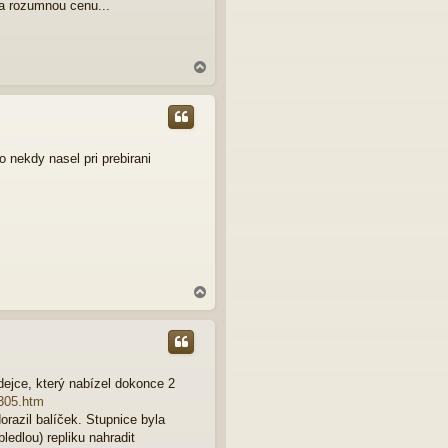
 za rozumnou cenu...
N
a
h
o
r
u
 nekdy nasel pri prebirani
N
a
h
o
r
u
ejce, který nabízel dokonce 2
k305.htm
orazil balíček. Stupnice byla
edlou) repliku nahradit