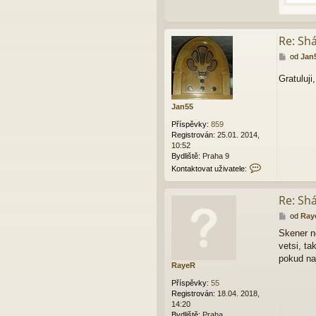
Re: Sh
P
od
Jan
ř
í
Gratuluji
s
p
Jan55
ě
v
Příspěvky:
859
e
Registrován:
25.01. 2014,
k
10:52
Bydliště:
Praha 9
K
Kontaktovat uživatele:
o
n
Re: Sh
t
a
P
od
Ray
k
ř
t
Skener ne
í
o
vetsi, t
s
v
p
pokud na
a
RayeR
ě
t
v
u
Příspěvky:
55
e
ž
Registrován:
18.04. 2018,
k
i
14:20
v
Bydliště:
Praha