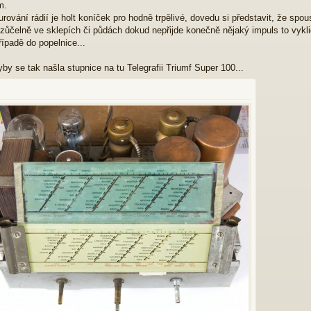
m.
urování rádií je holt koníček pro hodně trpělivé, dovedu si představit, že spou
zůčelně ve sklepích či půdách dokud nepřijde konečně nějaký impuls to vyklid
ípadě do popelnice...
by se tak našla stupnice na tu Telegrafii Triumf Super 100...