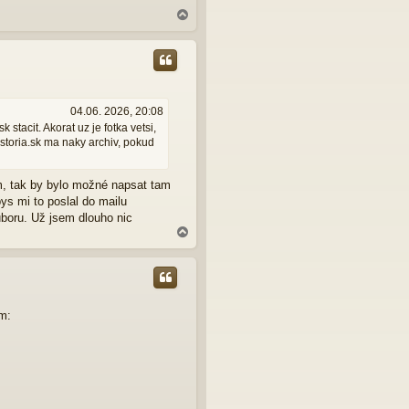
N
a
h
o
r
u
04.06. 2026, 20:08
stacit. Akorat uz je fotka vetsi,
storia.sk ma naky archiv, pokud
lém, tak by bylo možné napsat tam
bys mi to poslal do mailu
uboru. Už jsem dlouho nic
N
a
h
o
r
u
m: