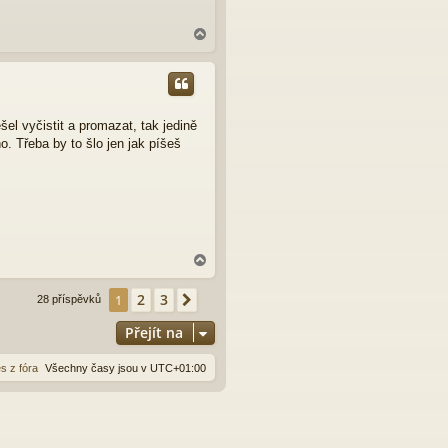
N
a
h
o
r
u
el vyčistit a promazat, tak jedině
ho. Třeba by to šlo jen jak píšeš
N
a
h
2
3
1
Další
28 příspěvků
o
r
Přejít na
u
s z fóra
Všechny časy jsou v
UTC+01:00