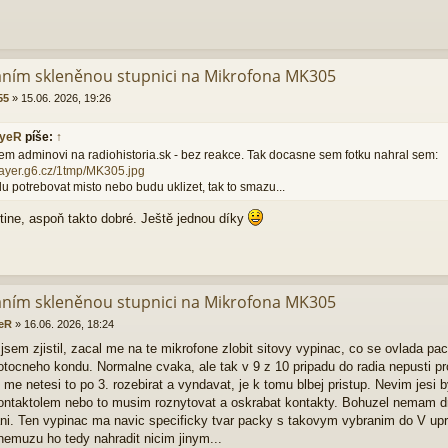
áním skleněnou stupnici na Mikrofona MK305
55
»
15.06. 2026, 19:26
yeR
píše:
↑
em adminovi na radiohistoria.sk - bez reakce. Tak docasne sem fotku nahral sem:
/rayer.g6.cz/1tmp/MK305.jpg
u potrebovat misto nebo budu uklizet, tak to smazu...
tine, aspoň takto dobré. Ještě jednou díky
áním skleněnou stupnici na Mikrofona MK305
eR
»
16.06. 2026, 18:24
sem zjistil, zacal me na te mikrofone zlobit sitovy vypinac, co se ovlada pac
otocneho kondu. Normalne cvaka, ale tak v 9 z 10 pripadu do radia nepusti pr
me netesi to po 3. rozebirat a vyndavat, je k tomu blbej pristup. Nevim jesi b
ntaktolem nebo to musim roznytovat a oskrabat kontakty. Bohuzel nemam d
ni. Ten vypinac ma navic specificky tvar packy s takovym vybranim do V upro
 nemuzu ho tedy nahradit nicim jinym...