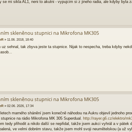
y se mi sikla AL1, neni to akutni - vypujcim si z jineho radia, ale kdyby byla
áním skleněnou stupnici na Mikrofona MK305
eR
»
11.06. 2018, 18:40
uz sehnal, tak zbyva jeste ta stupnice. Nijak to nespecha, treba kdyby nekdo
asob...
áním skleněnou stupnici na Mikrofona MK305
eR
»
02.06. 2026, 17:34
 letech marného shánění jsem konečně náhodou na Aukru objevil jednoho prod
 stupnice na rádio Mikrofona MK 305 Superdual.
http://rayer.g6.cz/elektro/m
em tedy přihodit a nikdo další se nepřidal, takže jsem aukci vyhrál a v pátek d
balená, ve velmi dobrém stavu, takže jsem mohl svoji neumětelskou (a už vybl