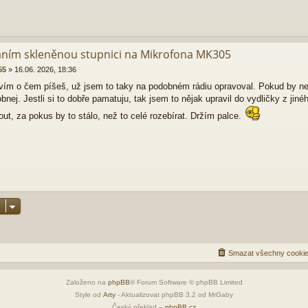
áním skleněnou stupnici na Mikrofona MK305
55
»
16.06. 2026, 18:36
 vím o čem píšeš, už jsem to taky na podobném rádiu opravoval. Pokud by neš
obnej. Jestli si to dobře pamatuju, tak jsem to nějak upravil do vydličky z jiné
out, za pokus by to stálo, než to celé rozebírat. Držím palce.
Smazat všechny cookie
Založeno na
phpBB
® Forum Software © phpBB Limited
Style od
Arty
- Aktualizovat phpBB 3.2 od MrGaby
Český překlad –
phpBB.cz