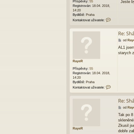
Příspěvky:
55
Jeste b
e
Registrován:
18.04. 2018,
k
14:20
Bydliště:
Praha
K
Kontaktovat uživatele:
o
n
Re: Sh
t
a
P
od
Ray
k
ř
t
AL1 jsem 
í
o
starych z
s
v
p
a
RayeR
ě
t
v
u
Příspěvky:
55
e
ž
Registrován:
18.04. 2018,
k
i
14:20
v
Bydliště:
Praha
a
K
Kontaktovat uživatele:
t
o
e
n
Re: Sh
l
t
e
a
P
od
Ray
R
k
ř
a
t
Tak po 8
í
y
o
skleněné
s
e
v
p
Zkusil js
R
a
RayeR
ě
dobře za
t
v