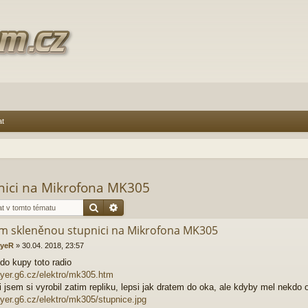
at
nici na Mikrofona MK305
Hledat
Pokročilé hledání
m skleněnou stupnici na Mikrofona MK305
yeR
»
30.04. 2018, 23:57
o kupy toto radio
rayer.g6.cz/elektro/mk305.htm
i jsem si vyrobil zatim repliku, lepsi jak dratem do oka, ale kdyby mel nekdo or
rayer.g6.cz/elektro/mk305/stupnice.jpg