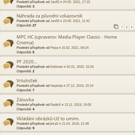
Poslední příspěvek od
Jan55
«
24.05. 2021, 17:15
Odpovědi:
3
Náhrada za původní vzkazovník
Poslední příspěvek od
Jan55
«
23.05. 2021, 11:42
Odpovědi:
27
1
2
3
MPC HC (upraveno: Media Player Classic - Home
Cinema)
Poslední příspěvek od
Pepa
«
15.02. 2021, 09:24
Odpovědi:
5
PF 2020...
Poslední příspěvek od
Koloman
«
02.01. 2020, 15:20
Odpovědi:
2
Vrtulníček
Poslední příspěvek od
Heptoda
«
27.12. 2019, 15:24
Odpovědi:
7
Zásuvka
Poslední příspěvek od
RadioX
«
13.11. 2019, 19:05
Odpovědi:
4
Vkládání obrázků-Už to umím.
Poslední příspěvek od
jirka5
«
21.03. 2019, 21:48
Odpovědi:
9