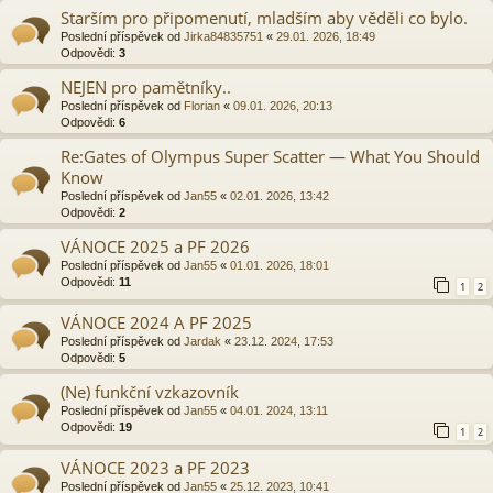
Starším pro připomenutí, mladším aby věděli co bylo.
Poslední příspěvek od
Jirka84835751
«
29.01. 2026, 18:49
Odpovědi:
3
NEJEN pro pamětníky..
Poslední příspěvek od
Florian
«
09.01. 2026, 20:13
Odpovědi:
6
Re:Gates of Olympus Super Scatter — What You Should
Know
Poslední příspěvek od
Jan55
«
02.01. 2026, 13:42
Odpovědi:
2
VÁNOCE 2025 a PF 2026
Poslední příspěvek od
Jan55
«
01.01. 2026, 18:01
Odpovědi:
11
1
2
VÁNOCE 2024 A PF 2025
Poslední příspěvek od
Jardak
«
23.12. 2024, 17:53
Odpovědi:
5
(Ne) funkční vzkazovník
Poslední příspěvek od
Jan55
«
04.01. 2024, 13:11
Odpovědi:
19
1
2
VÁNOCE 2023 a PF 2023
Poslední příspěvek od
Jan55
«
25.12. 2023, 10:41