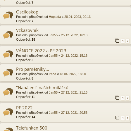
Odpovědi:
7
Osciloskop
Poslední příspěvek od
Heptoda
«
28.01. 2023, 20:13
Odpovědi:
7
Vzkazovník
Poslední příspěvek od
Jan55
«
25.12. 2022, 16:13
Odpovědi:
18
1
2
VÁNOCE 2022 a PF 2023
Poslední příspěvek od
Jan55
«
24.12. 2022, 15:16
Odpovědi:
3
Pro pamětníky...
Poslední příspěvek od
Peca
«
18.04. 2022, 18:50
Odpovědi:
5
"Napájení" našich miláčků
Poslední příspěvek od
Jan55
«
27.12. 2021, 21:16
Odpovědi:
11
1
2
PF 2022
Poslední příspěvek od
Jan55
«
27.12. 2021, 20:56
Odpovědi:
14
1
2
Telefunken 500