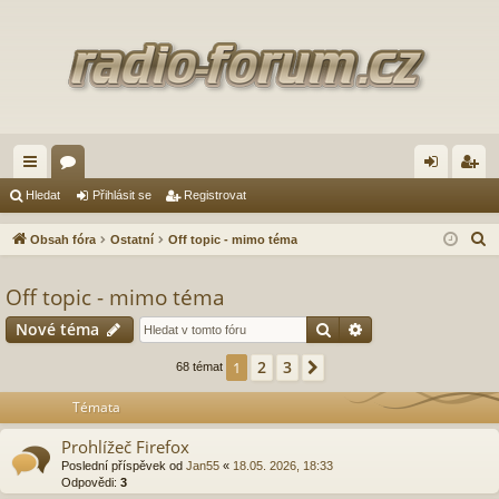
yc
ór
řih
eg
Hledat
Přihlásit se
Registrovat
hl
a
lá
ist
H
Obsah fóra
Ostatní
Off topic - mimo téma
é
sit
ro
l
e
Off topic - mimo téma
od
se
va
d
Hledat
Pokročilé hledání
Nové téma
ka
t
a
zy
t
2
3
1
Další
68 témat
Témata
Prohlížeč Firefox
Poslední příspěvek od
Jan55
«
18.05. 2026, 18:33
Odpovědi:
3