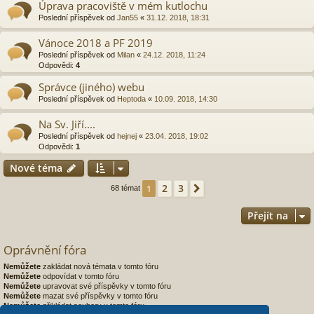
Úprava pracoviště v mém kutlochu
Poslední příspěvek od
Jan55
«
31.12. 2018, 18:31
Vánoce 2018 a PF 2019
Poslední příspěvek od
Milan
«
24.12. 2018, 11:24
Odpovědi:
4
Správce (jiného) webu
Poslední příspěvek od
Heptoda
«
10.09. 2018, 14:30
Na Sv. Jiří....
Poslední příspěvek od
hejnej
«
23.04. 2018, 19:02
Odpovědi:
1
Nové téma
2
3
1
Další
68 témat
Přejít na
Oprávnění fóra
Nemůžete
zakládat nová témata v tomto fóru
Nemůžete
odpovídat v tomto fóru
Nemůžete
upravovat své příspěvky v tomto fóru
Nemůžete
mazat své příspěvky v tomto fóru
Nemůžete
přikládat soubory v tomto fóru