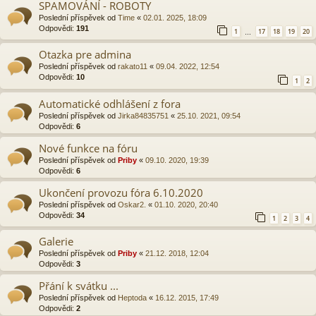
SPAMOVÁNÍ - ROBOTY
Poslední příspěvek od
Time
«
02.01. 2025, 18:09
Odpovědi:
191
1
17
18
19
20
…
Otazka pre admina
Poslední příspěvek od
rakato11
«
09.04. 2022, 12:54
Odpovědi:
10
1
2
Automatické odhlášení z fora
Poslední příspěvek od
Jirka84835751
«
25.10. 2021, 09:54
Odpovědi:
6
Nové funkce na fóru
Poslední příspěvek od
Priby
«
09.10. 2020, 19:39
Odpovědi:
6
Ukončení provozu fóra 6.10.2020
Poslední příspěvek od
Oskar2.
«
01.10. 2020, 20:40
Odpovědi:
34
1
2
3
4
Galerie
Poslední příspěvek od
Priby
«
21.12. 2018, 12:04
Odpovědi:
3
Přání k svátku ...
Poslední příspěvek od
Heptoda
«
16.12. 2015, 17:49
Odpovědi:
2