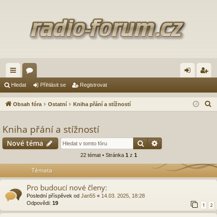
yc
ór
řih
eg
Hledat
Přihlásit se
Registrovat
hl
a
lá
ist
H
Obsah fóra
Ostatní
Kniha přání a stížností
é
sit
ro
l
e
Kniha přání a stížností
od
se
va
d
Hledat
Pokročilé hledání
Nové téma
ka
t
a
22 témat • Stránka
1
z
1
zy
t
Témata
Pro budoucí nové členy:
Poslední příspěvek od
Jan55
«
14.03. 2025, 18:28
Odpovědi:
19
1
2