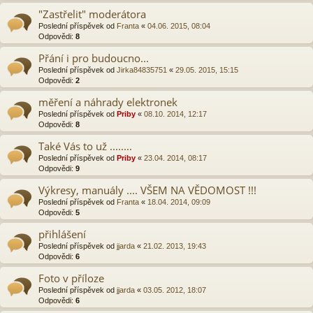
"Zastřelit" moderátora
Poslední příspěvek od
Franta
«
04.06. 2015, 08:04
Odpovědi:
8
Přání i pro budoucno...
Poslední příspěvek od
Jirka84835751
«
29.05. 2015, 15:15
Odpovědi:
2
měření a náhrady elektronek
Poslední příspěvek od
Priby
«
08.10. 2014, 12:17
Odpovědi:
8
Také Vás to už ........
Poslední příspěvek od
Priby
«
23.04. 2014, 08:17
Odpovědi:
9
Výkresy, manuály .... VŠEM NA VĚDOMOST !!!
Poslední příspěvek od
Franta
«
18.04. 2014, 09:09
Odpovědi:
5
přihlášení
Poslední příspěvek od
jjarda
«
21.02. 2013, 19:43
Odpovědi:
6
Foto v příloze
Poslední příspěvek od
jjarda
«
03.05. 2012, 18:07
Odpovědi:
6