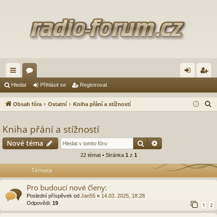
yc
ór
řih
eg
Hledat
Přihlásit se
Registrovat
hl
a
lá
ist
H
Obsah fóra
Ostatní
Kniha přání a stížností
é
sit
ro
l
e
Kniha přání a stížností
od
se
va
d
Hledat
Pokročilé hledání
Nové téma
ka
t
a
22 témat • Stránka
1
z
1
zy
t
Témata
Pro budoucí nové členy:
Poslední příspěvek od
Jan55
«
14.03. 2025, 18:28
Odpovědi:
19
1
2