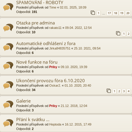
SPAMOVÁNÍ - ROBOTY
Poslední příspěvek od
Time
«
02.01. 2025, 18:09
Odpovědi:
191
1
17
18
19
20
…
Otazka pre admina
Poslední příspěvek od
rakato11
«
09.04. 2022, 12:54
Odpovědi:
10
1
2
Automatické odhlášení z fora
Poslední příspěvek od
Jirka84835751
«
25.10. 2021, 09:54
Odpovědi:
6
Nové funkce na fóru
Poslední příspěvek od
Priby
«
09.10. 2020, 19:39
Odpovědi:
6
Ukončení provozu fóra 6.10.2020
Poslední příspěvek od
Oskar2.
«
01.10. 2020, 20:40
Odpovědi:
34
1
2
3
4
Galerie
Poslední příspěvek od
Priby
«
21.12. 2018, 12:04
Odpovědi:
3
Přání k svátku ...
Poslední příspěvek od
Heptoda
«
16.12. 2015, 17:49
Odpovědi:
2