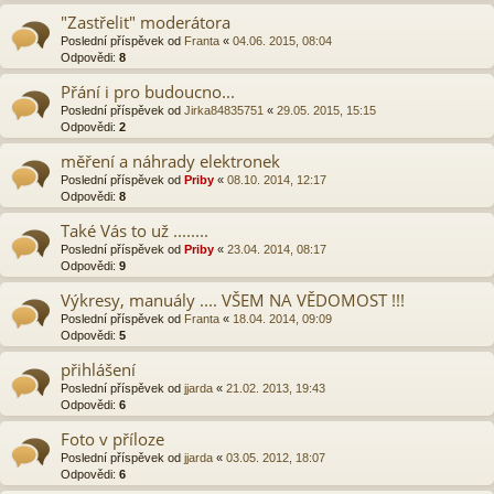
"Zastřelit" moderátora
Poslední příspěvek od
Franta
«
04.06. 2015, 08:04
Odpovědi:
8
Přání i pro budoucno...
Poslední příspěvek od
Jirka84835751
«
29.05. 2015, 15:15
Odpovědi:
2
měření a náhrady elektronek
Poslední příspěvek od
Priby
«
08.10. 2014, 12:17
Odpovědi:
8
Také Vás to už ........
Poslední příspěvek od
Priby
«
23.04. 2014, 08:17
Odpovědi:
9
Výkresy, manuály .... VŠEM NA VĚDOMOST !!!
Poslední příspěvek od
Franta
«
18.04. 2014, 09:09
Odpovědi:
5
přihlášení
Poslední příspěvek od
jjarda
«
21.02. 2013, 19:43
Odpovědi:
6
Foto v příloze
Poslední příspěvek od
jjarda
«
03.05. 2012, 18:07
Odpovědi:
6