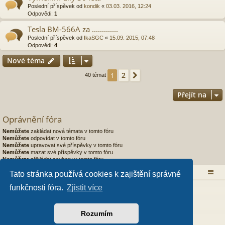
Poslední příspěvek od
kondik
«
03.03. 2016, 12:24
Odpovědi:
1
Tesla BM-566A za .............
Poslední příspěvek od
IkaSGC
«
15.09. 2015, 07:48
Odpovědi:
4
Nové téma
2
1
Další
40 témat
Přejít na
Oprávnění fóra
Nemůžete
zakládat nová témata v tomto fóru
Nemůžete
odpovídat v tomto fóru
Nemůžete
upravovat své příspěvky v tomto fóru
Nemůžete
mazat své příspěvky v tomto fóru
Nemůžete
přikládat soubory v tomto fóru
Obsah fóra
Tato stránka používá cookies k zajištění správné
funkčnosti fóra.
Zjistit více
Založeno na
phpBB
® Forum Software © phpBB Limited
Style od
Arty
- Aktualizovat phpBB 3.2 od MrGaby
Český překlad –
phpBB.cz
Rozumím
PRIVACY_LINK
|
TERMS_LINK