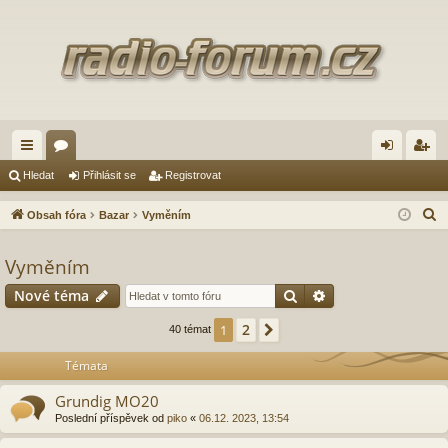
yc
ór
řih
eg
Hledat
Přihlásit se
Registrovat
hl
a
lá
ist
H
Obsah fóra
Bazar
Vyměním
é
sit
ro
l
e
Vyměním
od
se
va
d
Hledat
Pokročilé hledání
Nové téma
ka
t
a
zy
t
2
1
Další
40 témat
Témata
Grundig MO20
Poslední příspěvek od
piko
«
06.12. 2023, 13:54