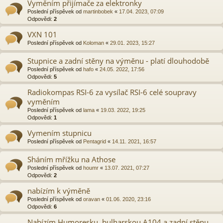
Vyměním přijímače za elektronky
Poslední příspěvek od
martinbobek
«
17.04. 2023, 07:09
Odpovědi:
2
VXN 101
Poslední příspěvek od
Koloman
«
29.01. 2023, 15:27
Stupnice a zadní stěny na výměnu - platí dlouhodobě
Poslední příspěvek od
hafo
«
24.05. 2022, 17:56
Odpovědi:
5
Radiokompas RSI-6 za vysílač RSI-6 celé soupravy
vyměním
Poslední příspěvek od
lama
«
19.03. 2022, 19:25
Odpovědi:
1
Vymením stupnicu
Poslední příspěvek od
Pentagrid
«
14.11. 2021, 16:57
Sháním mřížku na Athose
Poslední příspěvek od
houmr
«
13.07. 2021, 07:27
Odpovědi:
2
nabízím k výměně
Poslední příspěvek od
oravan
«
01.06. 2020, 23:16
Odpovědi:
6
Nabízím Humoresku, bulharskou A104 a zadní stěnu