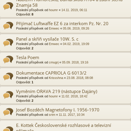
Znamja 58
Poslední příspěvek od
houmr
«
14.11. 2019, 06:11
Odpovědi:
8
Přijímač Luftwaffe EZ 6 za interkom Pz. Nr. 20
Poslední příspěvek od
Emwec
«
05.06. 2019, 09:26
Panel a skříň vysílače 10W. S. c
Poslední příspěvek od
Emwec
«
04.02. 2019, 19:09
Odpovědi:
2
Tesla Poem
Poslední příspěvek od
cmugrj
«
05.09. 2018, 19:16
Dokumentace CAPRIOLA G 6013/2
Poslední příspěvek od
Krissshna
«
23.08. 2018, 08:08
Odpovědi:
1
Vyměním ORAVA 219 (nástupce Dajány)
Poslední příspěvek od
houmr
«
11.02. 2018, 18:42
Odpovědi:
2
Josef Bozděch Magnetofony I. 1956-1970
Poslední příspěvek od
srtm
«
11.11. 2017, 10:34
E. Kottek Československé rozhlasové a televizní
příjmače