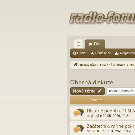
Fóra
yc
Hledat
Přihlásit se
Registrov
hl
Obsah fóra
Obecná diskuze
Ob
é
od
Obecná diskuze
ka
Nové téma
zy
Témata
Historie podniku TESLA
od
jirka5
» 29.05. 2026, 20:21
Začátečník, mírně pokr
od
SKULL
» 17.01. 2026, 19:25