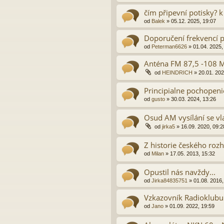
čím připevní potisky? 
od
Balek
» 05.12. 2025, 19:07
Doporučení frekvencí 
od
Peterman6626
» 01.04. 2025,
Anténa FM 87,5 -108 
od
HEINDRICH
» 20.01. 202
Principialne pochopeni
od
gusto
» 30.03. 2024, 13:26
Osud AM vysílání se vla
od
jirka5
» 16.09. 2020, 09:2
Z historie českého roz
od
Milan
» 17.05. 2013, 15:32
Opustil nás navždy...
od
Jirka84835751
» 01.08. 2016,
Vzkazovník Radioklubu
od
Jano
» 01.09. 2022, 19:59