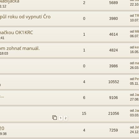
Nabíjačka
2
5689
22.10
1:12
půl roku od vypnutí Čro
od
TR
0
3980
10.07
 značkou OK1KRC
od
Mi
1
4614
06.07
:41
om zohnať manuál.
od
ke
1
4824
16.05
 18:03
od
ma
0
3986
26.03
od
Pet
4
10552
05.11
0
..
od
Ja
6
9106
27.08
od
Ja
15
21056
03.03
1
2
20
od
Ji
4
7259
24.12
09:38