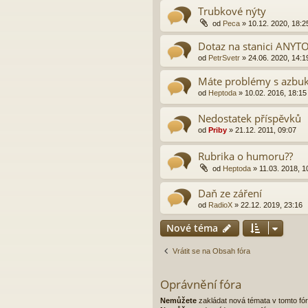
Trubkové nýty
od
Peca
» 10.12. 2020, 18:2
Dotaz na stanici ANY
od
PetrSvetr
» 24.06. 2020, 14:1
Máte problémy s azbuk
od
Heptoda
» 10.02. 2016, 18:15
Nedostatek příspěvků
od
Priby
» 21.12. 2011, 09:07
Rubrika o humoru??
od
Heptoda
» 11.03. 2018, 1
Daň ze záření
od
RadioX
» 22.12. 2019, 23:16
Nové téma
Vrátit se na Obsah fóra
Oprávnění fóra
Nemůžete
zakládat nová témata v tomto fó