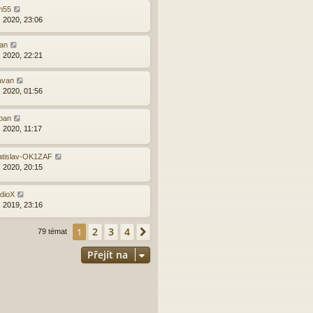
n55
. 2020, 23:06
lan
. 2020, 22:21
avan
. 2020, 01:56
pan
. 2020, 11:17
atislav-OK1ZAF
. 2020, 20:15
dioX
. 2019, 23:16
2
3
4
1
Další
79 témat
Přejít na