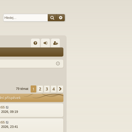
Hledat
Pokročilé hledání
R
FA
řih
eg
Q
lá
ist
sit
ro
se
va
t
2
3
4
1
Další
79 témat
dní příspěvek
n55
. 2026, 09:19
n55
. 2026, 23:41