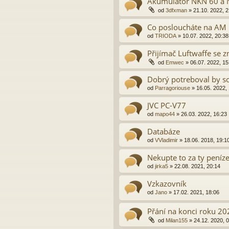
Akumulátor NKN 60 a 
od
3dfxman
» 21.10. 2022, 2
Co posloucháte na AM 
od
TRIODA
» 10.07. 2022, 20:38
Přijímač Luftwaffe se
od
Emwec
» 06.07. 2022, 15
Dobrý potreboval by s
od
Parragoriouse
» 16.05. 2022,
JVC PC-V77
od
mapo44
» 26.03. 2022, 16:23
Databáze
od
VVladimir
» 18.06. 2018, 19:1
Nekupte to za ty peníze.
od
jirka5
» 22.08. 2021, 20:14
Vzkazovník
od
Jano
» 17.02. 2021, 18:06
Přání na konci roku 20
od
Milan155
» 24.12. 2020, 