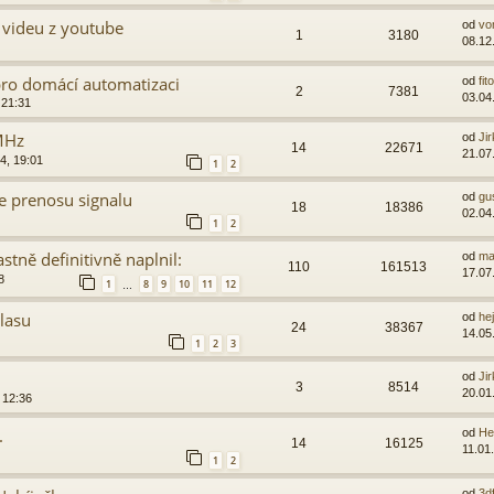
k videu z youtube
od
vo
1
3180
08.12
pro domácí automatizaci
od
fit
2
7381
03.04
 21:31
MHz
od
Ji
14
22671
21.07
4, 19:01
1
2
e prenosu signalu
od
gu
18
18386
02.04
1
2
stně definitivně naplnil:
od
ma
110
161513
17.07
8
1
8
9
10
11
12
…
hlasu
od
hej
24
38367
14.05
1
2
3
od
Ji
3
8514
20.01
 12:36
.
od
He
14
16125
11.01
1
2
od
3d