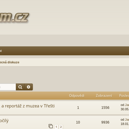
at
ecná diskuze
Hledat
Pokročilé hledání
Odpovědi
Zobrazení
Posle
 a reportáž z muzea v Třešti
od
Ja
1
1556
30.05
očilý
od
Ja
10
9936
18.01
1
2