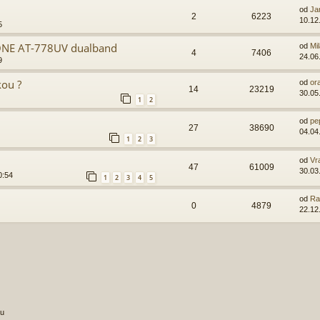
od
Ja
2
6223
10.12
5
TONE AT-778UV dualband
od
Mi
4
7406
24.06
9
ou ?
od
or
14
23219
30.05
1
2
od
pe
27
38690
04.04
1
2
3
od
Vr
47
61009
30.03
0:54
1
2
3
4
5
od
Ra
0
4879
22.12
ru