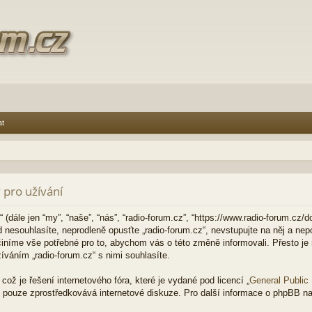
at
 pro užívání
(dále jen “my”, “naše”, “nás”, “radio-forum.cz”, “https://www.radio-forum.cz/d
nesouhlasíte, neprodleně opusťte „radio-forum.cz“, nevstupujte na něj a nepo
činíme vše potřebné pro to, abychom vás o této změně informovali. Přesto j
váním „radio-forum.cz“ s nimi souhlasíte.
ož je řešení internetového fóra, které je vydané pod licencí „
General Public
 pouze zprostředkovává internetové diskuze. Pro další informace o phpBB na