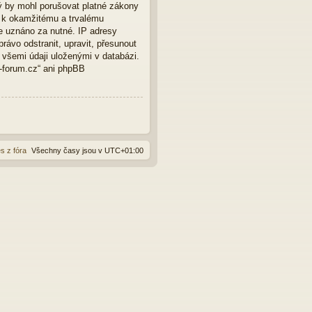
ý by mohl porušovat platné zákony
t k okamžitému a trvalému
e uznáno za nutné. IP adresy
rávo odstranit, upravit, přesunout
 všemi údaji uloženými v databázi.
o-forum.cz“ ani phpBB
s z fóra
Všechny časy jsou v
UTC+01:00