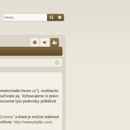
Hledat
Pokročilé hledání
R
FA
řih
eg
Q
lá
ist
sit
ro
se
va
t
omains/radio-forum.cz”), souhlasíte
užívejte jej. Vyhrazujeme si právo
e rozumné tyto podmínky průběžně
 License
“ a které je možno stáhnout
vštivte:
http://www.phpbb.com/
.