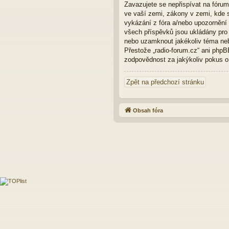
Zavazujete se nepřispívat na fóru
ve vaší zemi, zákony v zemi, kde s
vykázání z fóra a/nebo upozornění
všech příspěvků jsou ukládány pro p
nebo uzamknout jakékoliv téma neb
Přestože „radio-forum.cz“ ani phpB
zodpovědnost za jakýkoliv pokus o 
Zpět na předchozí stránku
Obsah fóra