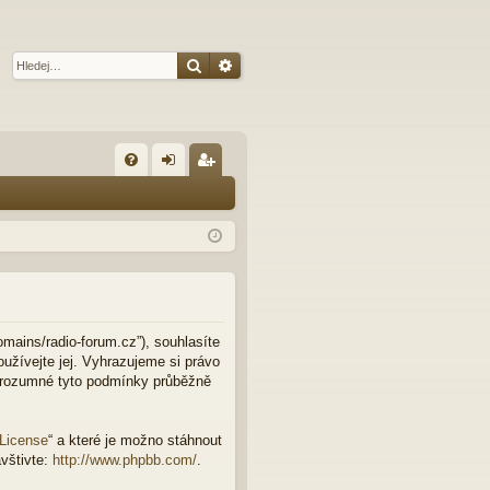
Hledat
Pokročilé hledání
R
FA
řih
eg
Q
lá
ist
sit
ro
se
va
t
omains/radio-forum.cz”), souhlasíte
užívejte jej. Vyhrazujeme si právo
e rozumné tyto podmínky průběžně
 License
“ a které je možno stáhnout
vštivte:
http://www.phpbb.com/
.