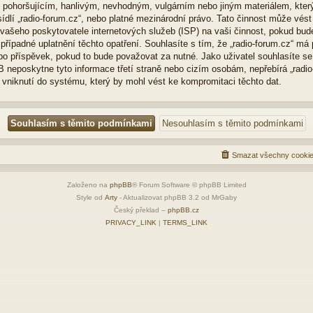
m pohoršujícím, hanlivým, nevhodným, vulgárním nebo jiným materiálem, kter
ídlí „radio-forum.cz“, nebo platné mezinárodní právo. Tato činnost může vés
 vašeho poskytovatele internetových služeb (ISP) na vaši činnost, pokud bud
řípadné uplatnění těchto opatření. Souhlasíte s tím, že „radio-forum.cz“ má p
o příspěvek, pokud to bude považovat za nutné. Jako uživatel souhlasíte se
B neposkytne tyto informace třetí straně nebo cizím osobám, nepřebírá „radi
vniknutí do systému, který by mohl vést ke kompromitaci těchto dat.
Smazat všechny cookie
Založeno na
phpBB
® Forum Software © phpBB Limited
Style od
Arty
- Aktualizovat phpBB 3.2 od MrGaby
Český překlad –
phpBB.cz
PRIVACY_LINK
|
TERMS_LINK