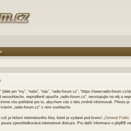
at
e
(dále jen “my”, “naše”, “nás”, “radio-forum.cz”, “https://www.radio-forum.cz/d
nesouhlasíte, neprodleně opusťte „radio-forum.cz“, nevstupujte na něj a nepo
činíme vše potřebné pro to, abychom vás o této změně informovali. Přesto j
váním „radio-forum.cz“ s nimi souhlasíte.
ož je řešení internetového fóra, které je vydané pod licencí „
General Public
 pouze zprostředkovává internetové diskuze. Pro další informace o phpBB na