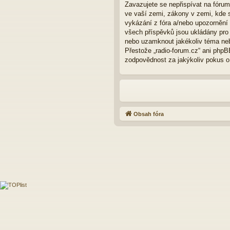
Zavazujete se nepřispívat na fóru
ve vaší zemi, zákony v zemi, kde s
vykázání z fóra a/nebo upozornění
všech příspěvků jsou ukládány pro p
nebo uzamknout jakékoliv téma neb
Přestože „radio-forum.cz“ ani phpB
zodpovědnost za jakýkoliv pokus o 
Obsah fóra