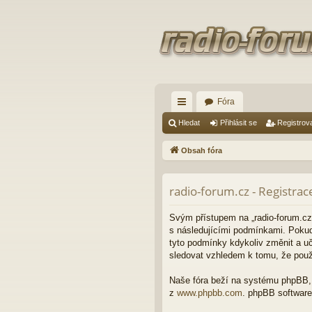
Fóra
yc
Hledat
Přihlásit se
Registrov
hl
Obsah fóra
é
od
radio-forum.cz - Registrac
ka
Svým přístupem na „radio-forum.cz“ 
zy
s následujícími podmínkami. Pokud 
tyto podmínky kdykoliv změnit a u
sledovat vzhledem k tomu, že použí
Naše fóra beží na systému phpBB, c
z
www.phpbb.com
. phpBB software