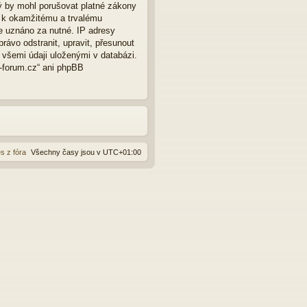
ý by mohl porušovat platné zákony
t k okamžitému a trvalému
e uznáno za nutné. IP adresy
rávo odstranit, upravit, přesunout
 všemi údaji uloženými v databázi.
o-forum.cz“ ani phpBB
s z fóra
Všechny časy jsou v
UTC+01:00