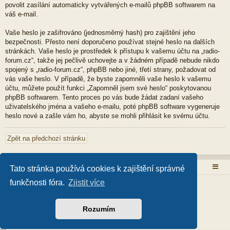
povolit zasílání automaticky vytvářených e-mailů phpBB softwarem na
váš e-mail.
Vaše heslo je zašifrováno (jednosměrný hash) pro zajištění jeho
bezpečnosti. Přesto není doporučeno používat stejné heslo na dalších
stránkách. Vaše heslo je prostředek k přístupu k vašemu účtu na „radio-
forum.cz“, takže jej pečlivě uchovejte a v žádném případě nebude nikdo
spojený s „radio-forum.cz“, phpBB nebo jiné, třetí strany, požadovat od
vás vaše heslo. V případě, že byste zapomněli vaše heslo k vašemu
účtu, můžete použít funkci „Zapomněl jsem své heslo“ poskytovanou
phpBB softwarem. Tento proces po vás bude žádat zadaní vašeho
uživatelského jména a vašeho e-mailu, poté phpBB software vygeneruje
heslo nové a zašle vám ho, abyste se mohli přihlásit ke svému účtu.
Zpět na předchozí stránku
Obsah fóra
Tato stránka používá cookies k zajištění správné
funkčnosti fóra.
Zjistit více
Založeno na
phpBB
® Forum Software © phpBB Limited
Style od
Arty
- Aktualizovat phpBB 3.2 od MrGaby
Český překlad –
phpBB.cz
Rozumím
PRIVACY_LINK
|
TERMS_LINK