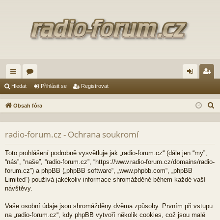
yc
ór
řih
eg
Hledat
Přihlásit se
Registrovat
hl
a
lá
ist
H
Obsah fóra
é
sit
ro
l
e
od
se
va
radio-forum.cz - Ochrana soukromí
d
ka
t
a
Toto prohlášení podrobně vysvětluje jak „radio-forum.cz“ (dále jen “my”,
zy
t
“nás”, “naše”, “radio-forum.cz”, “https://www.radio-forum.cz/domains/radio-
forum.cz”) a phpBB („phpBB software“, „www.phpbb.com“, „phpBB
Limited“) používá jakékoliv informace shromážděné během každé vaší
návštěvy.
Vaše osobní údaje jsou shromážděny dvěma způsoby. Prvním při vstupu
na „radio-forum.cz“, kdy phpBB vytvoří několik cookies, což jsou malé