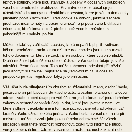
textové soubory, které jsou stáhnuty a uloženy v dočasných souborech
vašeho internetového prohlížeče. První dvě cookies obsahují jen
uživatelské-id a anonymní identifikátor session, které je vám automaticky
přiděleno phpBB softwarem. Třetí cookie se vytvoří, jakmile začnete
procházet mezi tématy na „radio-forum.cz“, a je používána k ukládání
informace, které téma jste již přečetli, což vede k snažšímu a
pohodlnějšímu pohybu po fóru.
Můžeme také vytvořit další cookies, které nepatří k phpBB software
během procházení „radio-forum.cz“, ale tyto cookies jsou mimo rozsah
tohoto dokumentu, který se zaobírá jen soubory, které vytvořilo phpBB.
Druhá možnost jak můžeme shromažďovat vaše osobní údaje, je vaše
odeslání těchto údajů nám. Toto může zahrnovat: odeslání příspěvků
jako anonymní uživatel, registrace na „radio-forum.cz“ a odeslání
příspěvků po vaší registrace, když jste přihlášeni.
Váš účet bude přinejmenším obsahovat uživatelské jméno, osobní heslo,
používané při přihlašování do vašeho účtu, a osobní, platnou e-mailovou
adresu. Vaše osobní údaje pro váš účet na „radio-forum.cz“ jsou chráněny
zákony o ochraně osobních údajů a dat, které jsou platné v zemi, ve
které sídlíme. Jakékoliv jiné informace požadované od „radio-forum.cz“
kromě vašeho uživatelského jména, vašeho hesla a vašeho e-mailu při
registraci, můžeme zvolit jako povinné nebo dobrovolné. Ve všech
případech dostanete možnost rozhodnout, zda-li tyto informace budou
veřejně zobrazitelné. Dále ve vašem účtu máte možnost zakázat nebo