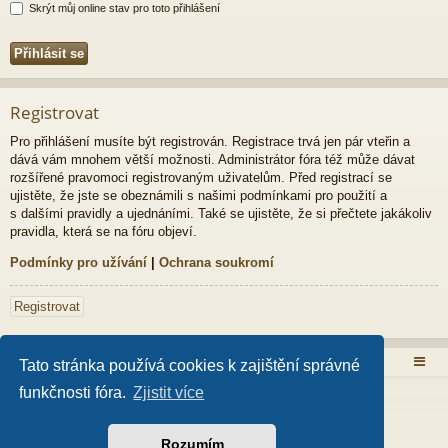
Skrýt můj online stav pro toto přihlášení
Registrovat
Pro přihlášení musíte být registrován. Registrace trvá jen pár vteřin a
dává vám mnohem větší možnosti. Administrátor fóra též může dávat
rozšířené pravomoci registrovaným uživatelům. Před registrací se
ujistěte, že jste se obeznámili s našimi podmínkami pro použití a
s dalšími pravidly a ujednáními. Také se ujistěte, že si přečtete jakákoliv
pravidla, která se na fóru objeví.
Podmínky pro užívání
|
Ochrana soukromí
Registrovat
Obsah fóra
Tato stránka používá cookies k zajištění správné
funkčnosti fóra.
Zjistit více
Založeno na
phpBB
® Forum Software © phpBB Limited
Style od
Arty
- Aktualizovat phpBB 3.2 od MrGaby
Český překlad –
phpBB.cz
Rozumím