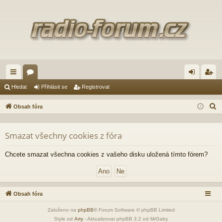
yc
ór
řih
eg
Hledat
Přihlásit se
Registrovat
hl
a
lá
ist
H
Obsah fóra
é
sit
ro
l
e
od
se
va
Smazat všechny cookies z fóra
d
ka
t
a
Chcete smazat všechna cookies z vašeho disku uložená tímto fórem?
zy
t
Obsah fóra
Založeno na
phpBB
® Forum Software © phpBB Limited
Style od
Arty
- Aktualizovat phpBB 3.2 od MrGaby