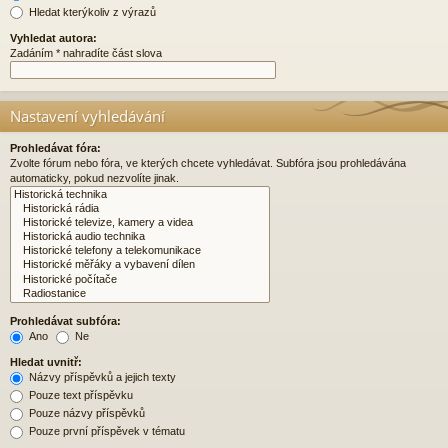
Hledat kterýkoliv z výrazů
Vyhledat autora:
Zadáním * nahradíte část slova
Nastavení vyhledávání
Prohledávat fóra:
Zvolte fórum nebo fóra, ve kterých chcete vyhledávat. Subfóra jsou prohledávána
automaticky, pokud nezvolíte jinak.
Prohledávat subfóra:
Ano
Ne
Hledat uvnitř:
Názvy příspěvků a jejich texty
Pouze text příspěvku
Pouze názvy příspěvků
Pouze první příspěvek v tématu