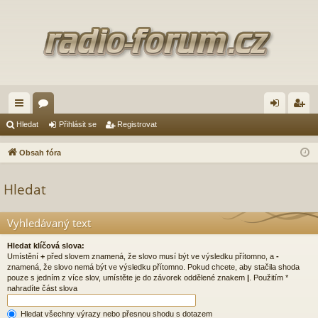
yc
ór
řih
eg
Hledat
Přihlásit se
Registrovat
hl
a
lá
ist
Obsah fóra
é
sit
ro
Hledat
od
se
va
ka
t
Vyhledávaný text
zy
Hledat klíčová slova:
Umístění
+
před slovem znamená, že slovo musí být ve výsledku přítomno, a
-
znamená, že slovo nemá být ve výsledku přítomno. Pokud chcete, aby stačila shoda
pouze s jedním z více slov, umístěte je do závorek oddělené znakem
|
. Použitím *
nahradíte část slova
Hledat všechny výrazy nebo přesnou shodu s dotazem