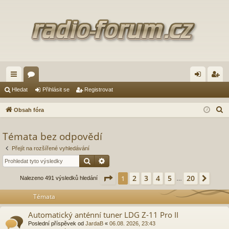
yc
ór
řih
eg
Hledat
Přihlásit se
Registrovat
hl
a
lá
ist
H
Obsah fóra
é
sit
ro
l
e
Témata bez odpovědí
od
se
va
d
Přejít na rozšířené vyhledávání
ka
t
a
Hledat
Pokročilé hledání
zy
t
Stránka
1
z
20
2
3
4
5
20
1
Další
Nalezeno 491 výsledků hledání
…
Témata
Automatický anténní tuner LDG Z-11 Pro II
Poslední příspěvek od
JardaB
«
06.08. 2026, 23:43