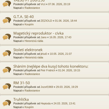
Poslední příspěvek od
Vrzi
«
07.06. 2026, 20:19
Napsal v
Radiostanice
G.T.A. SE-40
Poslední příspěvek od
ZEZIOLD
«
01.06. 2026, 18:44
Napsal v
Koupím
Magetický reproduktor - cívka
Poslední příspěvek od
Jano
«
16.05. 2026, 17:43
Napsal v
Historická rádia
Století elektronek
Poslední příspěvek od
jirka5
«
10.05. 2026, 21:07
Napsal v
Historická rádia
Sháním (nejlépe dva kusy) tohoto konektoru:
Poslední příspěvek od
Petr Fridrich
«
01.04. 2026, 19:15
Napsal v
Radiostanice
RM 31-50
Poslední příspěvek od
Jozef1969
«
29.03. 2026, 19:29
Napsal v
Radiostanice
Truhlička
Poslední příspěvek od
Heptoda
«
24.03. 2026, 13:41
Napsal v
Koupím