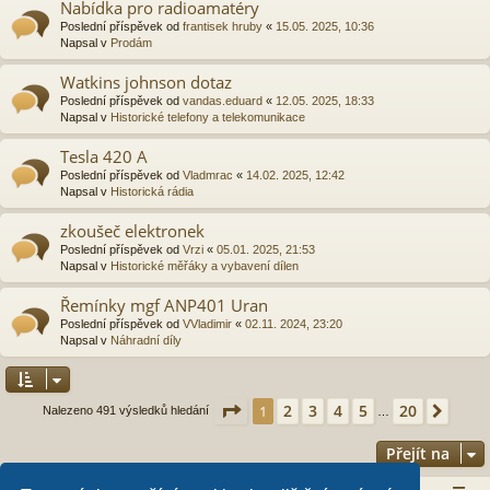
Nabídka pro radioamatéry
Poslední příspěvek od
frantisek hruby
«
15.05. 2025, 10:36
Napsal v
Prodám
Watkins johnson dotaz
Poslední příspěvek od
vandas.eduard
«
12.05. 2025, 18:33
Napsal v
Historické telefony a telekomunikace
Tesla 420 A
Poslední příspěvek od
Vladmrac
«
14.02. 2025, 12:42
Napsal v
Historická rádia
zkoušeč elektronek
Poslední příspěvek od
Vrzi
«
05.01. 2025, 21:53
Napsal v
Historické měřáky a vybavení dílen
Řemínky mgf ANP401 Uran
Poslední příspěvek od
VVladimir
«
02.11. 2024, 23:20
Napsal v
Náhradní díly
Stránka
1
z
20
2
3
4
5
20
1
Další
Nalezeno 491 výsledků hledání
…
Přejít na