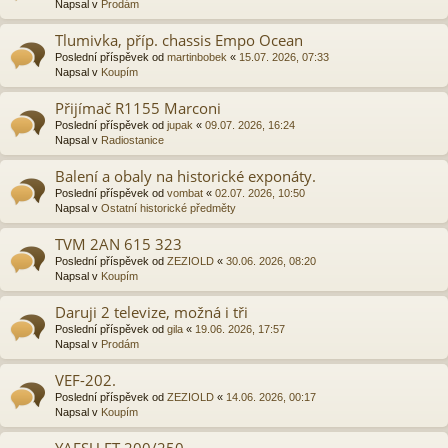
Napsal v
Prodám
Tlumivka, příp. chassis Empo Ocean
Poslední příspěvek od
martinbobek
«
15.07. 2026, 07:33
Napsal v
Koupím
Přijímač R1155 Marconi
Poslední příspěvek od
jupak
«
09.07. 2026, 16:24
Napsal v
Radiostanice
Balení a obaly na historické exponáty.
Poslední příspěvek od
vombat
«
02.07. 2026, 10:50
Napsal v
Ostatní historické předměty
TVM 2AN 615 323
Poslední příspěvek od
ZEZIOLD
«
30.06. 2026, 08:20
Napsal v
Koupím
Daruji 2 televize, možná i tři
Poslední příspěvek od
gila
«
19.06. 2026, 17:57
Napsal v
Prodám
VEF-202.
Poslední příspěvek od
ZEZIOLD
«
14.06. 2026, 00:17
Napsal v
Koupím
YAESU FT 200/250