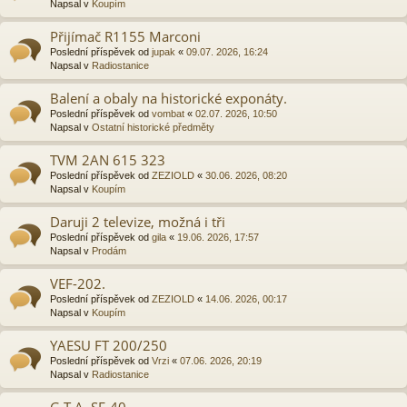
Napsal v
Koupím
Přijímač R1155 Marconi
Poslední příspěvek od
jupak
«
09.07. 2026, 16:24
Napsal v
Radiostanice
Balení a obaly na historické exponáty.
Poslední příspěvek od
vombat
«
02.07. 2026, 10:50
Napsal v
Ostatní historické předměty
TVM 2AN 615 323
Poslední příspěvek od
ZEZIOLD
«
30.06. 2026, 08:20
Napsal v
Koupím
Daruji 2 televize, možná i tři
Poslední příspěvek od
gila
«
19.06. 2026, 17:57
Napsal v
Prodám
VEF-202.
Poslední příspěvek od
ZEZIOLD
«
14.06. 2026, 00:17
Napsal v
Koupím
YAESU FT 200/250
Poslední příspěvek od
Vrzi
«
07.06. 2026, 20:19
Napsal v
Radiostanice
G.T.A. SE-40