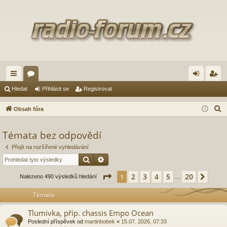
yc
ór
řih
eg
Hledat
Přihlásit se
Registrovat
hl
a
lá
ist
H
Obsah fóra
é
sit
ro
l
e
Témata bez odpovědí
od
se
va
d
Přejít na rozšířené vyhledávání
ka
t
a
Hledat
Pokročilé hledání
zy
t
Stránka
1
z
20
2
3
4
5
20
1
Další
Nalezeno 490 výsledků hledání
…
Témata
Tlumivka, příp. chassis Empo Ocean
Poslední příspěvek od
martinbobek
«
15.07. 2026, 07:33