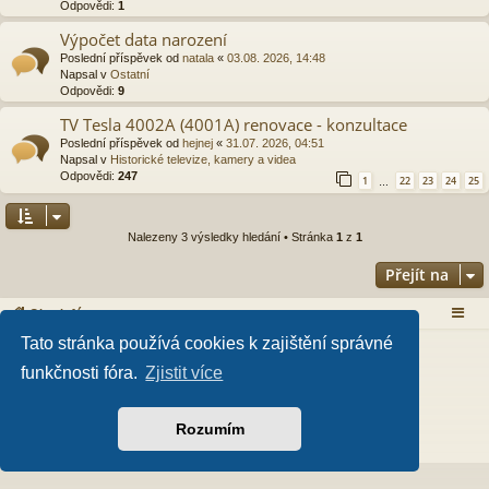
Odpovědi:
1
Výpočet data narození
Poslední příspěvek od
natala
«
03.08. 2026, 14:48
Napsal v
Ostatní
Odpovědi:
9
TV Tesla 4002A (4001A) renovace - konzultace
Poslední příspěvek od
hejnej
«
31.07. 2026, 04:51
Napsal v
Historické televize, kamery a videa
Odpovědi:
247
1
22
23
24
25
…
Nalezeny 3 výsledky hledání • Stránka
1
z
1
Přejít na
Obsah fóra
Tato stránka používá cookies k zajištění správné
Založeno na
phpBB
® Forum Software © phpBB Limited
Style od
Arty
- Aktualizovat phpBB 3.2 od MrGaby
funkčnosti fóra.
Zjistit více
Český překlad –
phpBB.cz
PRIVACY_LINK
|
TERMS_LINK
Rozumím