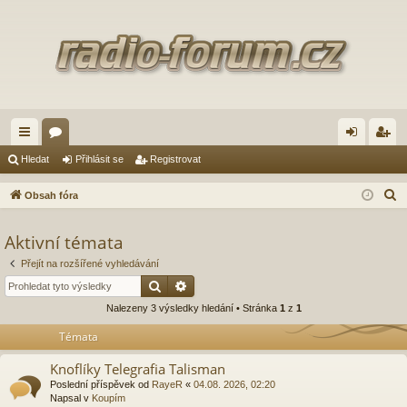
yc
ór
řih
eg
Hledat
Přihlásit se
Registrovat
hl
a
lá
ist
H
Obsah fóra
é
sit
ro
l
e
Aktivní témata
od
se
va
d
Přejít na rozšířené vyhledávání
ka
t
a
Hledat
Pokročilé hledání
zy
t
Nalezeny 3 výsledky hledání • Stránka
1
z
1
Témata
Knoflíky Telegrafia Talisman
Poslední příspěvek od
RayeR
«
04.08. 2026, 02:20
Napsal v
Koupím