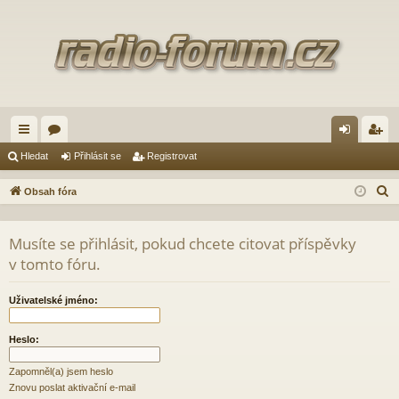
yc
ór
řih
eg
Hledat
Přihlásit se
Registrovat
hl
a
lá
ist
H
Obsah fóra
é
sit
ro
l
e
od
se
va
Musíte se přihlásit, pokud chcete citovat příspěvky
d
v tomto fóru.
ka
t
a
zy
t
Uživatelské jméno:
Heslo:
Zapomněl(a) jsem heslo
Znovu poslat aktivační e-mail