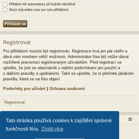
Přihlásit mě automaticky při každé návštěvě
Skrýt můj online stav pro toto přihlášení
Registrovat
Pro přihlášení musíte být registrován. Registrace trvá jen pár vteřin a
dává vám mnohem větší možnosti. Administrátor fóra též může dávat
rozšířené pravomoci registrovaným uživatelům. Před registrací se
ujistěte, že jste se obeznámili s našimi podmínkami pro použití a
s dalšími pravidly a ujednáními. Také se ujistěte, že si přečtete jakákoliv
pravidla, která se na fóru objeví.
Podmínky pro užívání
|
Ochrana soukromí
Registrovat
Obsah fóra
Tato stránka používá cookies k zajištění správné
funkčnosti fóra.
Zjistit více
Založeno na
phpBB
® Forum Software © phpBB Limited
Style od
Arty
- Aktualizovat phpBB 3.2 od MrGaby