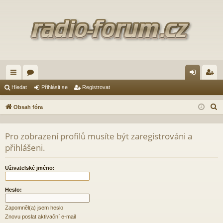
yc
ór
řih
eg
Hledat
Přihlásit se
Registrovat
hl
a
lá
ist
H
Obsah fóra
é
sit
ro
l
e
od
se
va
Pro zobrazení profilů musíte být zaregistrováni a
d
přihlášeni.
ka
t
a
zy
t
Uživatelské jméno:
Heslo:
Zapomněl(a) jsem heslo
Znovu poslat aktivační e-mail