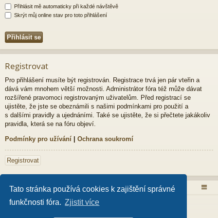
Přihlásit mě automaticky při každé návštěvě
Skrýt můj online stav pro toto přihlášení
Registrovat
Pro přihlášení musíte být registrován. Registrace trvá jen pár vteřin a
dává vám mnohem větší možnosti. Administrátor fóra též může dávat
rozšířené pravomoci registrovaným uživatelům. Před registrací se
ujistěte, že jste se obeznámili s našimi podmínkami pro použití a
s dalšími pravidly a ujednáními. Také se ujistěte, že si přečtete jakákoliv
pravidla, která se na fóru objeví.
Podmínky pro užívání
|
Ochrana soukromí
Registrovat
Obsah fóra
Tato stránka používá cookies k zajištění správné
funkčnosti fóra.
Zjistit více
Založeno na
phpBB
® Forum Software © phpBB Limited
Style od
Arty
- Aktualizovat phpBB 3.2 od MrGaby