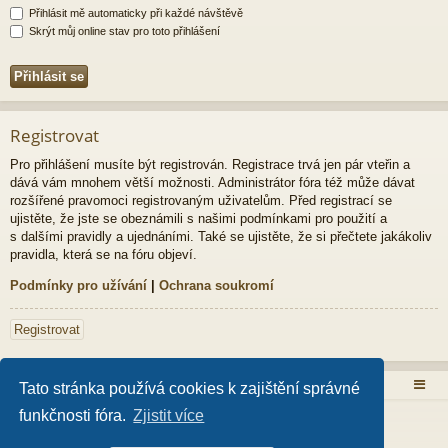
Přihlásit mě automaticky při každé návštěvě
Skrýt můj online stav pro toto přihlášení
Registrovat
Pro přihlášení musíte být registrován. Registrace trvá jen pár vteřin a
dává vám mnohem větší možnosti. Administrátor fóra též může dávat
rozšířené pravomoci registrovaným uživatelům. Před registrací se
ujistěte, že jste se obeznámili s našimi podmínkami pro použití a
s dalšími pravidly a ujednáními. Také se ujistěte, že si přečtete jakákoliv
pravidla, která se na fóru objeví.
Podmínky pro užívání
|
Ochrana soukromí
Registrovat
Obsah fóra
Tato stránka používá cookies k zajištění správné
funkčnosti fóra.
Zjistit více
Založeno na
phpBB
® Forum Software © phpBB Limited
Style od
Arty
- Aktualizovat phpBB 3.2 od MrGaby