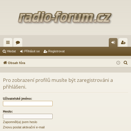
yc
ór
řih
eg
Hledat
Přihlásit se
Registrovat
hl
a
lá
ist
H
Obsah fóra
é
sit
ro
l
e
od
se
va
Pro zobrazení profilů musíte být zaregistrováni a
d
přihlášeni.
ka
t
a
zy
t
Uživatelské jméno:
Heslo:
Zapomněl(a) jsem heslo
Znovu poslat aktivační e-mail