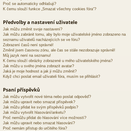
Proč se automaticky odhlašuji?
K čemu slouží funkce „Smazat všechny cookies fóra“?
Předvolby a nastavení uživatele
Jak můžu změnit svoje nastavení?
Jak můžu zabránit tomu, aby bylo moje uživatelské jméno zobrazeno na
seznamu uživatelů nacházejících se ve fóru?
Zobrazení časů není správné!
Změnil jsem časovou zónu, ale čas se stále nezobrazuje správně!
Můj jazyk není na seznamu!
K čemu slouží obrázky zobrazené u mého uživatelského jména?
Jak můžu u svého jména zobrazit avatar?
Jaká je moje hodnost a jak ji můžu změnit?
Když chci poslat email uživateli fóra, musím se přihlásit?
Psaní příspěvků
Jak můžu vytvořit nové téma nebo poslat odpověď?
Jak můžu upravit nebo smazat příspěvek?
Jak můžu přidat ke svým příspěvků podpis?
Jak můžu vytvořit hlasování/anketu?
Proč nemůžu přidat do hlasování více možností?
Jak můžu upravit nebo smazat hlasování?
Proč nemám přístup do určitého fóra?