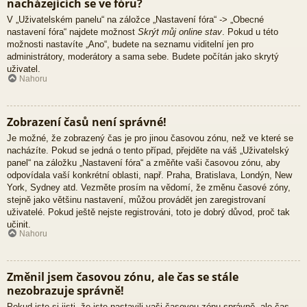
nacházejících se ve fóru?
V „Uživatelském panelu“ na záložce „Nastavení fóra“ -> „Obecné
nastavení fóra“ najdete možnost
Skrýt můj online stav
. Pokud u této
možnosti nastavíte „Ano“, budete na seznamu viditelní jen pro
administrátory, moderátory a sama sebe. Budete počítán jako skrytý
uživatel.
Nahoru
Zobrazení časů není správné!
Je možné, že zobrazený čas je pro jinou časovou zónu, než ve které se
nacházíte. Pokud se jedná o tento případ, přejděte na váš „Uživatelský
panel“ na záložku „Nastavení fóra“ a změňte vaši časovou zónu, aby
odpovídala vaší konkrétní oblasti, např. Praha, Bratislava, Londýn, New
York, Sydney atd. Vezměte prosím na vědomí, že změnu časové zóny,
stejně jako většinu nastavení, můžou provádět jen zaregistrovaní
uživatelé. Pokud ještě nejste registrováni, toto je dobrý důvod, proč tak
učinit.
Nahoru
Změnil jsem časovou zónu, ale čas se stále
nezobrazuje správně!
Pokud jste si jisti, že jste nastavili vaši časovou zónu správně, ale čas