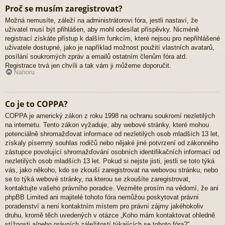
Proč se musím zaregistrovat?
Možná nemusíte, záleží na administrátorovi fóra, jestli nastaví, že
uživatel musí být přihlášen, aby mohl odesílat příspěvky. Nicméně
registrací získáte přístup k dalším funkcím, které nejsou pro nepřihlášené
uživatele dostupné, jako je například možnost použití vlastních avatarů,
posílání soukromých zpráv a emailů ostatním členům fóra atd.
Registrace trvá jen chvíli a tak vám ji můžeme doporučit.
Nahoru
Co je to COPPA?
COPPA je americký zákon z roku 1998 na ochranu soukromí nezletilých
na internetu. Tento zákon vyžaduje, aby webové stránky, které mohou
potenciálně shromažďovat informace od nezletilých osob mladších 13 let,
získaly písemný souhlas rodičů nebo nějaké jiné potvrzení od zákonného
zástupce povolující shromažďování osobních identifikačních informací od
nezletilých osob mladších 13 let. Pokud si nejste jisti, jestli se toto týká
vás, jako někoho, kdo se zkouší zaregistrovat na webovou stránku, nebo
se to týká webové stránky, na kterou se zkoušíte zaregistrovat,
kontaktujte vašeho právního poradce. Vezměte prosím na vědomí, že ani
phpBB Limited ani majitelé tohoto fóra nemůžou poskytovat právní
poradenství a není kontaktním místem pro právní zájmy jakéhokoliv
druhu, kromě těch uvedených v otázce „Koho mám kontaktovat ohledně
stížnosti a/nebo právních záležitostí týkajících se tohoto fóra?“.