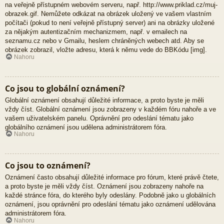
na veřejně přístupném webovém serveru, např. http://www.priklad.cz/muj-
obrazek.gif. Nemůžete odkázat na obrázek uložený ve vašem vlastním
počítači (pokud to není veřejně přístupný server) ani na obrázky uložené
za nějakým autentizačním mechanizmem, např. v emailech na
seznamu.cz nebo v Gmailu, heslem chráněných webech atd. Aby se
obrázek zobrazil, vložte adresu, která k němu vede do BBKódu [img].
Nahoru
Co jsou to globální oznámení?
Globální oznámení obsahují důležité informace, a proto byste je měli
vždy číst. Globální oznámení jsou zobrazeny v každém fóru nahoře a ve
vašem uživatelském panelu. Oprávnění pro odeslání tématu jako
globálního oznámení jsou udělena administrátorem fóra.
Nahoru
Co jsou to oznámení?
Oznámení často obsahují důležité informace pro fórum, které právě čtete,
a proto byste je měli vždy číst. Oznámení jsou zobrazeny nahoře na
každé stránce fóra, do kterého byly odeslány. Podobně jako u globálních
oznámení, jsou oprávnění pro odeslání tématu jako oznámení udělována
administrátorem fóra.
Nahoru