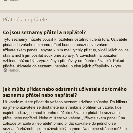
Přátelé a nepřátelé
Co jsou seznamy přátel a nepřátel?
Tyto seznamy můžete použít k rozdělení ostatních členů fóra. Uživatelé
přidáni do vašeho seznamu přátel budou zobrazeni ve vašem
uživatelském panelu, abyste k nim měli rychlý přístup, viděli jejich online
stav a mohli jim posílat soukromé zprávy. V závislosti na použitém
vzhledu můžou být zvýrazněny i příspěvky od těchto uživatelů. Pokud
přidáte uživatele do seznamu nepřátel, budou jejich příspěvky skryty.
Nahoru
Jak můžu přidat nebo odstranit uživatele do/z mého
seznamu přátel nebo nepřátel?
Uživatele můžete přidat do vašeho seznamu dvěma způsoby. Po kliknutí
na jméno uživatele se dostanete na stránku s profilem uživatele, kde
najdete odkaz, pomocí kterého můžete uživatele přidat do seznamu
přátel nebo nepřátel. Nebo můžete ve vašem „Uživatelském panelu“ na
záložce „Přátelé a nepřátelé“ přímo přidat uživatele do jednoho ze
seznamů vložením jejich uživatelských jmen. Na stejné stránce můžete