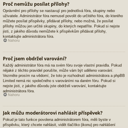
Proč nemůžu posílat přílohy?
Oprávnění pro přílohy se nastavují pro jednotlivá fóra, skupiny nebo
uživatele. Administrátor fóra nemusel povolit do určitého fóra, do kterého
můžete posílat příspěvky, přidávat přílohy, nebo možná, že posílat
přílohy můžou jen určité skupiny, do kterých nepatříte. Pokud si nejste
jisti, z jakého důvodu nemůžete k příspěvkům přidávat přílohy,
kontaktujte administrátora fóra.
Nahoru
Proč jsem obdržel varování?
Každý administrátor fóra má na svém fóru svoje vlastní pravidla. Pokud
nějaké z těchto pravidel porušíte, může vám být uděleno varování.
Vezměte prosím na vědomí, že toto je rozhodnutí administrátora a phpBB
Limited nemá nic společného s varováními na daném fóru. Pokud si
nejste jisti, z jakého důvodu jste obdrželi varování, kontaktujte
administrátora fóra.
Nahoru
Jak můžu moderátorovi nahlásit příspěvek?
Pokud je tato funkce povolena administrátorem fóra, měli byste v
příspěvku, který chcete nahlásit, vidět tlačítko (ikonu) pro nahlášení