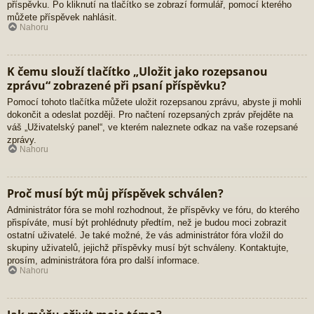
příspěvku. Po kliknutí na tlačítko se zobrazí formulář, pomocí kterého
můžete příspěvek nahlásit.
Nahoru
K čemu slouží tlačítko „Uložit jako rozepsanou
zprávu“ zobrazené při psaní příspěvku?
Pomocí tohoto tlačítka můžete uložit rozepsanou zprávu, abyste ji mohli
dokončit a odeslat později. Pro načtení rozepsaných zpráv přejděte na
váš „Uživatelský panel“, ve kterém naleznete odkaz na vaše rozepsané
zprávy.
Nahoru
Proč musí být můj příspěvek schválen?
Administrátor fóra se mohl rozhodnout, že příspěvky ve fóru, do kterého
přispíváte, musí být prohlédnuty předtím, než je budou moci zobrazit
ostatní uživatelé. Je také možné, že vás administrátor fóra vložil do
skupiny uživatelů, jejichž příspěvky musí být schváleny. Kontaktujte,
prosím, administrátora fóra pro další informace.
Nahoru