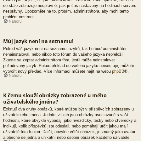
se stále zobrazuje nesprávně, pak je čas nastavený na hodinách serveru
nesprávný. Upozorněte na to, prosím, administrátora, aby mohl tento
problém odstranit.
Nahoru
Můj jazyk není na seznamu!
Pokud váš jazyk není na seznamu jazyků, tak ho buď administrátor
nenainstaloval, nebo nikdo toto fórum do vašeho jazyka nepřeložil.
Zkuste se zeptat administrátora fóra, jestli může nainstalovat
požadovaný jazyk. Pokud překlad do vašeho jazyku neexistuje, můžete
vytvořit nový překlad. Více informací můžete najít na webu
phpBB
®.
Nahoru
K čemu slouží obrázky zobrazené u mého
uživatelského jména?
Existují dva druhy obrázků, které můžou být v příspěvcích zobrazeny u
uživatelského jména. Jedním z nich jsou obrázky asociované s vaší
hodností, které obvykle vypadají jako hvězdičky, tečky nebo čtverečky a
indikují, kolik příspěvků jste odeslali, nebo pomáhají určit jakou mají
uživatelé fóra funkci. Další, obvykle větší obrázek, je známý jako avatar
a obecně se jedná o unikátní nebo osobní obrázek každého uživatele.