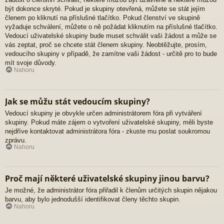
být dokonce skryté. Pokud je skupiny otevřená, můžete se stát jejím
členem po kliknutí na příslušné tlačítko. Pokud členství ve skupině
vyžaduje schválení, můžete o ně požádat kliknutím na příslušné tlačítko.
Vedoucí uživatelské skupiny bude muset schválit vaši žádost a může se
vás zeptat, proč se chcete stát členem skupiny. Neobtěžujte, prosím,
vedoucího skupiny v případě, že zamítne vaši žádost - určitě pro to bude
mít svoje důvody.
Nahoru
Jak se můžu stát vedoucím skupiny?
Vedoucí skupiny je obvykle určen administrátorem fóra při vytváření
skupiny. Pokud máte zájem o vytvoření uživatelské skupiny, měli byste
nejdříve kontaktovat administrátora fóra - zkuste mu poslat soukromou
zprávu.
Nahoru
Proč mají některé uživatelské skupiny jinou barvu?
Je možné, že administrátor fóra přiřadil k členům určitých skupin nějakou
barvu, aby bylo jednodušší identifikovat členy těchto skupin.
Nahoru