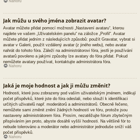
Nahoru
Jak můžu u svého jména zobrazit avatar?
Avatar můžete přidat pomocí možnosti „Nastavení avataru“, kterou
najdete ve vašem „Uživatelském panelu“ na záložce „Profil“. Avatar
můžete přidat jedním z následujících způsobů: použít Gravatar, vybrat si
avatar v Galerii, použít vzdálený avatar (z jiného webu), nebo avatar
nahrát do tohoto fóra. Záleží na administrátorovi fóra, jestli je používání
avatarů povoleno a jakými způsoby lze avatary do fóra přidat. Pokud
nemůžete avatary používat, kontaktujte administrátora fóra.
Nahoru
Jaká je moje hodnost a jak ji můžu změnit?
Hodnosti, které jsou zobrazeny pod vaším uživatelským jménem, indikují
počet příspěvků, které jste do fóra odeslali, nebo slouží k identifikaci
určitých uživatelů např. moderátorů a administrátorů. Obecně řečeno,
nemůžete sami změnit znění žádných hodností ve fóru, protože jsou
nastaveny administrátorem fóra. Prosím, nezatěžujte fórum zbytečným
přispíváním jen proto, abyste dosáhli vyšší hodnosti. Na většině fór to
nebude tolerováno a moderátor nebo administrátor jednoduše sníží váš
počet příspěvků.
Nahoru