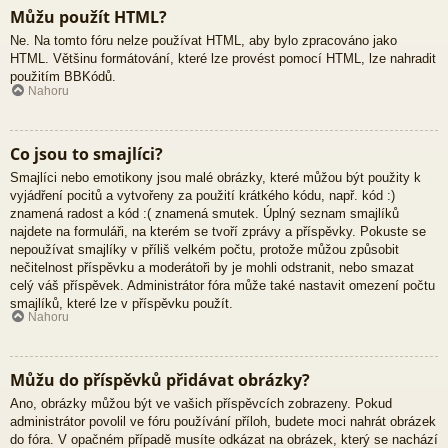
Můžu použít HTML?
Ne. Na tomto fóru nelze používat HTML, aby bylo zpracováno jako
HTML. Většinu formátování, které lze provést pomocí HTML, lze nahradit
použitím BBKódů.
Nahoru
Co jsou to smajlíci?
Smajlíci nebo emotikony jsou malé obrázky, které můžou být použity k
vyjádření pocitů a vytvořeny za použití krátkého kódu, např. kód :)
znamená radost a kód :( znamená smutek. Úplný seznam smajlíků
najdete na formuláři, na kterém se tvoří zprávy a příspěvky. Pokuste se
nepoužívat smajlíky v příliš velkém počtu, protože můžou způsobit
nečitelnost příspěvku a moderátoři by je mohli odstranit, nebo smazat
celý váš příspěvek. Administrátor fóra může také nastavit omezení počtu
smajlíků, které lze v příspěvku použít.
Nahoru
Můžu do příspěvků přidávat obrázky?
Ano, obrázky můžou být ve vašich příspěvcích zobrazeny. Pokud
administrátor povolil ve fóru používání příloh, budete moci nahrát obrázek
do fóra. V opačném případě musíte odkázat na obrázek, který se nachází