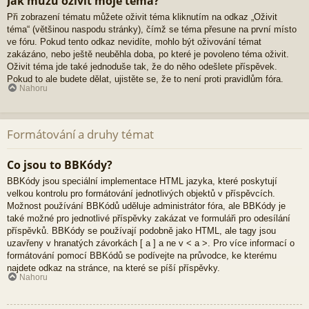
Jak můžu oživit moje téma?
Při zobrazení tématu můžete oživit téma kliknutím na odkaz „Oživit
téma“ (většinou naspodu stránky), čímž se téma přesune na první místo
ve fóru. Pokud tento odkaz nevidíte, mohlo být oživování témat
zakázáno, nebo ještě neuběhla doba, po které je povoleno téma oživit.
Oživit téma jde také jednoduše tak, že do něho odešlete příspěvek.
Pokud to ale budete dělat, ujistěte se, že to není proti pravidlům fóra.
Nahoru
Formátování a druhy témat
Co jsou to BBKódy?
BBKódy jsou speciální implementace HTML jazyka, které poskytují
velkou kontrolu pro formátování jednotlivých objektů v příspěvcích.
Možnost používání BBKódů uděluje administrátor fóra, ale BBKódy je
také možné pro jednotlivé příspěvky zakázat ve formuláři pro odesílání
příspěvků. BBKódy se používají podobně jako HTML, ale tagy jsou
uzavřeny v hranatých závorkách [ a ] a ne v < a >. Pro více informací o
formátování pomocí BBKódů se podívejte na průvodce, ke kterému
najdete odkaz na stránce, na které se píší příspěvky.
Nahoru