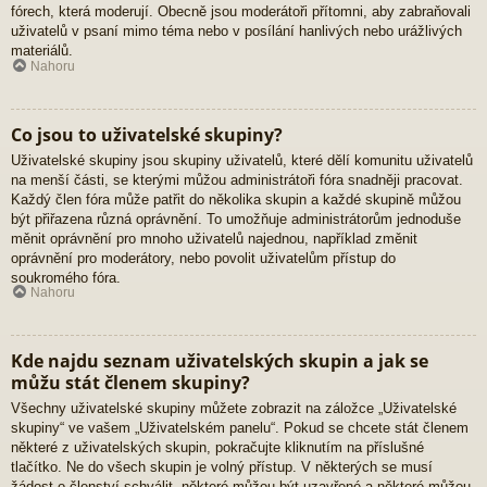
fórech, která moderují. Obecně jsou moderátoři přítomni, aby zabraňovali
uživatelů v psaní mimo téma nebo v posílání hanlivých nebo urážlivých
materiálů.
Nahoru
Co jsou to uživatelské skupiny?
Uživatelské skupiny jsou skupiny uživatelů, které dělí komunitu uživatelů
na menší části, se kterými můžou administrátoři fóra snadněji pracovat.
Každý člen fóra může patřit do několika skupin a každé skupině můžou
být přiřazena různá oprávnění. To umožňuje administrátorům jednoduše
měnit oprávnění pro mnoho uživatelů najednou, například změnit
oprávnění pro moderátory, nebo povolit uživatelům přístup do
soukromého fóra.
Nahoru
Kde najdu seznam uživatelských skupin a jak se
můžu stát členem skupiny?
Všechny uživatelské skupiny můžete zobrazit na záložce „Uživatelské
skupiny“ ve vašem „Uživatelském panelu“. Pokud se chcete stát členem
některé z uživatelských skupin, pokračujte kliknutím na příslušné
tlačítko. Ne do všech skupin je volný přístup. V některých se musí
žádost o členství schválit, některé můžou být uzavřené a některé můžou