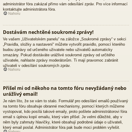
administrátor fóra zakázal přímo vám odesílání zpráv. Pro více informací
kontaktujte administrátora fóra.
Nahoru
Dostávám nechtěné soukromé zprávy!
Ve vašem „Uživatelském panelu“ na záložce „Soukromé zprávy“ v sekci
„Pravidla, složky a nastavení“ můžete vytvořit pravidlo, pomocí kterého
budou zprávy od určeného uživatele nebo uživatelů automaticky
smazány. Pokud dostáváte urážlivé soukromé zprávy od určitého
uživatele, nahlaste zprávy moderátorům. Ti mají pravomoc zabránit
uživateli v odesílání soukromých zpráv.
Nahoru
Přišel mi od někoho na tomto fóru nevyžádaný nebo
urážlivý email!
Je nám líto, že se vám to stalo. Formulář pro odesílání emailů používaný
na tomto fóru obsahuje obranné mechanismy, pomocí kterých můžeme
vystopovat, kdo posílá takové emaily, proto pošlete administrátorovi fóra
email s úplnou kopií emailu, který vám přišel. Je velmi důležité, aby v
něm byly zahrnuty hlavičky, které obsahují podrobné údaje o uživateli,
který email poslal. Administrátor fóra pak bude moci problém vyřešit.
Nahoru