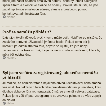
mohli jste zadat špatnou emailovou adresu, nebo byl email zachycen
spam filtrem a skončil ve složce se spamy. Pokud jste si jistí, že jste
zadali správnou emailovou adresu, zkuste s prosbou o pomoc
kontaktovat administrátora fóra.
Nahoru
Proč se nemůžu přihlásit?
Existuje několik důvodů, proč k tomu může dojít. Nejdříve se ujistěte, že
zadáváte správné uživatelské jméno a heslo. Pokud tomu tak je,
kontaktujte administrátora fóra, abyste se ujistili, že jste nebyli
zabanováni. Je také možné, že je na webu chyba v nastavení, která by
měla být odstraněna.
Nahoru
Byl jsem ve fóru zaregistrovaný, ale teď se nemůžu
přihlásit?!
Je možné, že administrátor z nějakého důvodu deaktivoval nebo smazal
váš účet. Na některých fórech také pravidelně odstraňují uživatele, kteří
dlouhou dobu do fóra nic nenapsali, čímž se zmenší velikost databáze.
Pokud je to váš případ, zaregistrujte se znovu a pokuste se více zapojit
do diskuzí.
Nahoru