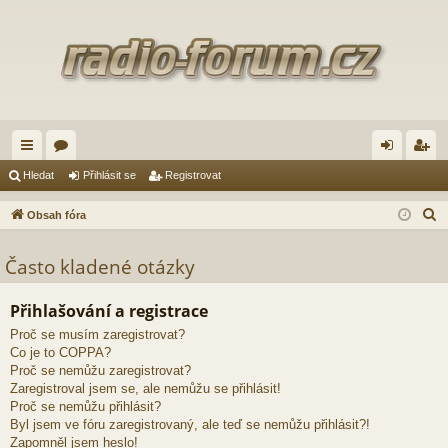
yc
ór
řih
eg
Hledat
Přihlásit se
Registrovat
hl
a
lá
ist
H
Obsah fóra
é
sit
ro
l
e
Často kladené otázky
od
se
va
d
ka
t
a
Přihlašování a registrace
zy
t
Proč se musím zaregistrovat?
Co je to COPPA?
Proč se nemůžu zaregistrovat?
Zaregistroval jsem se, ale nemůžu se přihlásit!
Proč se nemůžu přihlásit?
Byl jsem ve fóru zaregistrovaný, ale teď se nemůžu přihlásit?!
Zapomněl jsem heslo!