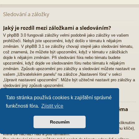
Sledování a záložky
Jaký je rozdíl mezi záložkami a sledováním?
V phpBB 3.0 fungovali záložky velmi podobně jako záložky ve vašem
prohlížeči. Nebyli jste upozorněni, když došlo v tématu k nějakým
změnám. V phpBB 3.1 se záložky chovají stejně jako sledování tématu,
což znamená, že můžete být upozorněni, když v tématu v záložkách
dojde k nějakým změnám. Při sledování fóra nebo tématu budete
upozorněni, když dojde ve sledovaném fóru nebo tématu k nějakým
změnám. Způsob upozornění pro záložky a sledování můžete nastavit ve
vašem „Uživatelském panelu“ na záložce „Nastavení fóra“ v sekci
„Upravit nastavení upozornění“. Může být užitečné nastavit pro záložky a
sledování jiný způsob upozornění.
Nahoru
Tato stránka používá cookies k zajištění správné
funkčnosti fóra.
Zjistit více
Jak můžu přidat určité téma do záložek nebo téma
začít sledovat?
Rozumím
Přidat určité téma do záložek nebo téma začít sledovat můžete kliknutím
na příslušný odkaz v nabídce „Nástroje tématu“ (obvykle má ikonu klíče),
která se nachází nad a pod tématem.