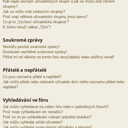
Kde najdu seznam uživatelských skupin a jak se můžu stát členem
skupiny?
Jak se můžu stát vedoucím skupiny?
Proč mají některé uživatelské skupiny jinou barvu?
Co je to „Výchozí uživatelská skupina“?
K čemu slouží odkaz „Tým“?
Soukromé zprávy
Nemůžu posílat soukromé zprávy!
Dostávám nechtěné soukromé zprávy!
Přišel mi od někoho na tomto fóru nevyžádaný nebo urážlivý email!
Přátelé a nepřátelé
Co jsou seznamy přátel a nepřátel?
Jak můžu přidat nebo odstranit uživatele do/z mého seznamu přátel nebo
nepřátel?
Vyhledávání ve fóru
Jak můžu vyhledávat na celém fóru nebo v jednotlivých fórech?
Proč moje vyhledávání nic nenašlo?
Proč se mi po vyhledávání zobrazí prázdná stránka!?
Jak můžu vyhledat určité uživatele?
Jak můžu vyhledat svoje vlastní příspěvky a témata?