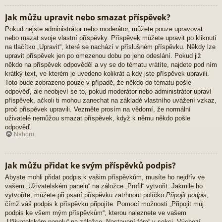
Jak můžu upravit nebo smazat příspěvek?
Pokud nejste administrátor nebo moderátor, můžete pouze upravovat
nebo mazat svoje vlastní příspěvky. Příspěvek můžete upravit po kliknutí
na tlačítko „Upravit“, které se nachází v příslušném příspěvku. Někdy lze
upravit příspěvek jen po omezenou dobu po jeho odeslání. Pokud již
někdo na příspěvek odpověděl a vy se do tématu vrátíte, najdete pod ním
krátký text, ve kterém je uvedeno kolikrát a kdy jste příspěvek upravili.
Toto bude zobrazeno pouze v případě, že někdo do tématu pošle
odpověď, ale neobjeví se to, pokud moderátor nebo administrátor upraví
příspěvek, ačkoli ti mohou zanechat na základě vlastního uvážení vzkaz,
proč příspěvek upravili. Vezměte prosím na vědomí, že normální
uživatelé nemůžou smazat příspěvek, když k němu někdo pošle
odpověď.
Nahoru
Jak můžu přidat ke svým příspěvků podpis?
Abyste mohli přidat podpis k vašim příspěvkům, musíte ho nejdřív ve
vašem „Uživatelském panelu“ na záložce „Profil“ vytvořit. Jakmile ho
vytvoříte, můžete při psaní příspěvku zatrhnout políčko
Připojit podpis
,
čímž váš podpis k příspěvku připojíte. Pomocí možnosti „Připojit můj
podpis ke všem mým příspěvkům“, kterou naleznete ve vašem
„Uživatelském panelu“ na záložce „Nastavení fóra“ v sekci „Výchozí