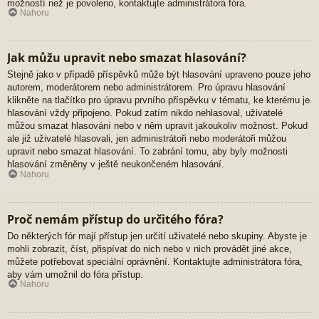
možností než je povoleno, kontaktujte administrátora fóra.
Nahoru
Jak můžu upravit nebo smazat hlasování?
Stejně jako v případě příspěvků může být hlasování upraveno pouze jeho
autorem, moderátorem nebo administrátorem. Pro úpravu hlasování
klikněte na tlačítko pro úpravu prvního příspěvku v tématu, ke kterému je
hlasování vždy připojeno. Pokud zatím nikdo nehlasoval, uživatelé
můžou smazat hlasování nebo v něm upravit jakoukoliv možnost. Pokud
ale již uživatelé hlasovali, jen administrátoři nebo moderátoři můžou
upravit nebo smazat hlasování. To zabrání tomu, aby byly možnosti
hlasování změněny v ještě neukončeném hlasování.
Nahoru
Proč nemám přístup do určitého fóra?
Do některých fór mají přístup jen určití uživatelé nebo skupiny. Abyste je
mohli zobrazit, číst, přispívat do nich nebo v nich provádět jiné akce,
můžete potřebovat speciální oprávnění. Kontaktujte administrátora fóra,
aby vám umožnil do fóra přístup.
Nahoru