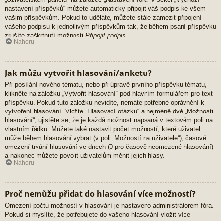
nastavení příspěvků“ můžete automaticky připojit váš podpis ke všem
vašim příspěvkům. Pokud to uděláte, můžete stále zamezit připojení
vašeho podpisu k jednotlivým příspěvkům tak, že během psaní příspěvku
zrušíte zaškrtnutí možnosti
Připojit podpis
.
Nahoru
Jak můžu vytvořit hlasování/anketu?
Při posílání nového tématu, nebo při úpravě prvního příspěvku tématu,
klikněte na záložku „Vytvořit hlasování“ pod hlavním formulářem pro text
příspěvku. Pokud tuto záložku nevidíte, nemáte potřebné oprávnění k
vytvoření hlasování. Vložte „Hlasovací otázku“ a nejméně dvě „Možnosti
hlasování“, ujistěte se, že je každá možnost napsaná v textovém poli na
vlastním řádku. Můžete také nastavit počet možností, které uživatel
může během hlasování vybrat (v poli „Možností na uživatele“), časové
omezení trvání hlasování ve dnech (0 pro časově neomezené hlasování)
a nakonec můžete povolit uživatelům měnit jejich hlasy.
Nahoru
Proč nemůžu přidat do hlasování více možností?
Omezení počtu možností v hlasování je nastaveno administrátorem fóra.
Pokud si myslíte, že potřebujete do vašeho hlasování vložit více