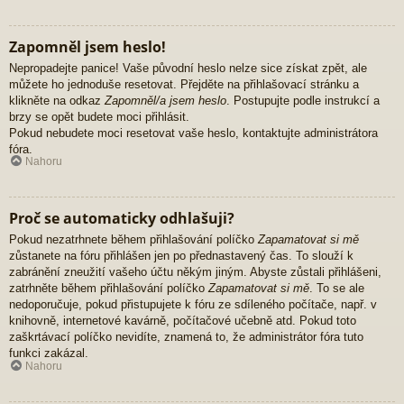
Zapomněl jsem heslo!
Nepropadejte panice! Vaše původní heslo nelze sice získat zpět, ale
můžete ho jednoduše resetovat. Přejděte na přihlašovací stránku a
klikněte na odkaz
Zapomněl/a jsem heslo
. Postupujte podle instrukcí a
brzy se opět budete moci přihlásit.
Pokud nebudete moci resetovat vaše heslo, kontaktujte administrátora
fóra.
Nahoru
Proč se automaticky odhlašuji?
Pokud nezatrhnete během přihlašování políčko
Zapamatovat si mě
zůstanete na fóru přihlášen jen po přednastavený čas. To slouží k
zabránění zneužití vašeho účtu někým jiným. Abyste zůstali přihlášeni,
zatrhněte během přihlašování políčko
Zapamatovat si mě
. To se ale
nedoporučuje, pokud přistupujete k fóru ze sdíleného počítače, např. v
knihovně, internetové kavárně, počítačové učebně atd. Pokud toto
zaškrtávací políčko nevidíte, znamená to, že administrátor fóra tuto
funkci zakázal.
Nahoru