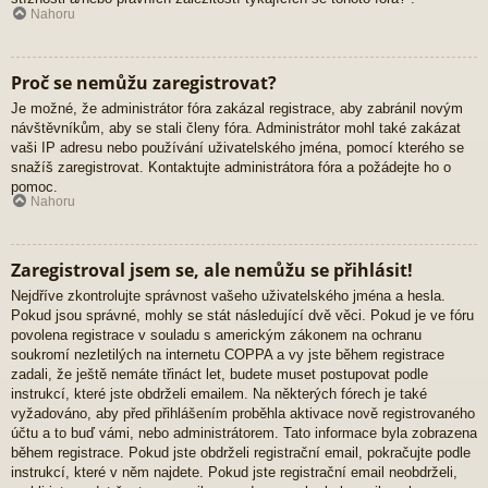
Nahoru
Proč se nemůžu zaregistrovat?
Je možné, že administrátor fóra zakázal registrace, aby zabránil novým
návštěvníkům, aby se stali členy fóra. Administrátor mohl také zakázat
vaši IP adresu nebo používání uživatelského jména, pomocí kterého se
snažíš zaregistrovat. Kontaktujte administrátora fóra a požádejte ho o
pomoc.
Nahoru
Zaregistroval jsem se, ale nemůžu se přihlásit!
Nejdříve zkontrolujte správnost vašeho uživatelského jména a hesla.
Pokud jsou správné, mohly se stát následující dvě věci. Pokud je ve fóru
povolena registrace v souladu s americkým zákonem na ochranu
soukromí nezletilých na internetu COPPA a vy jste během registrace
zadali, že ještě nemáte třináct let, budete muset postupovat podle
instrukcí, které jste obdrželi emailem. Na některých fórech je také
vyžadováno, aby před přihlášením proběhla aktivace nově registrovaného
účtu a to buď vámi, nebo administrátorem. Tato informace byla zobrazena
během registrace. Pokud jste obdrželi registrační email, pokračujte podle
instrukcí, které v něm najdete. Pokud jste registrační email neobdrželi,