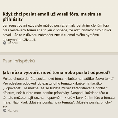
Když chci poslat email uživateli fóra, musím se
přihlásit?
Jen registrovaní uživatelé můžou posílat emaily ostatním členům fóra
přes vestavěný formulář a to jen v případě, že administrátor tuto funkci
povolil. Je to z důvodu zabránění zneužití emailového systému
anonymními uživateli.
Nahoru
Psaní příspěvků
Jak můžu vytvořit nové téma nebo poslat odpověď?
Pokud chcete do fóra poslat nové téma, klikněte na tlačítko „Nové téma“.
Pro odeslání odpovědi do existujícího tématu klikněte na tlačítko
„Odpovědět“. Je možné, že se budete muset zaregistrovat a přihlásit
předtím, než budete moci posílat příspěvky. Naspodu každého fóra a
tématu můžete najít seznam oprávnění, které v konkrétním fóru a tématu
máte. Například: „Můžete posílat nová témata“, „Můžete posílat přílohy“
atd.
Nahoru